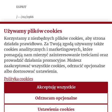
Esprit
/--/02/1986
(Francja)
Używamy plików cookies
sygnatura: 1986_01_025
Korzystamy z niezbędnych plików cookies, aby strona
działała prawidłowo. Za Twoją zgodą używamy także
Tłumaczenie na francuski tekstu Krzysztofa
cookies analitycznych i marketingowych, które
Pomiana
Malarz spalonej ziemi
, traktującego o
pomagają nam mierzyć zainteresowanie treściami oraz
malarzu Anselmie Kieferze. Oryginał ukazał się
prowadzić działania promocyjne. Możesz
w numerze "Kultury" z września 1984 roku.
zaakceptować wszystkie cookies, odrzucić opcjonalne
albo dostosować ustawienia.
Polityka cookies
Postacie powiązane
Akceptuję wszystkie
Autor artykułu:
Krzysztof Pomian
Odrzucam opcjonalne
Inne:
Wojciech Kolecki
Ustawienia cookies