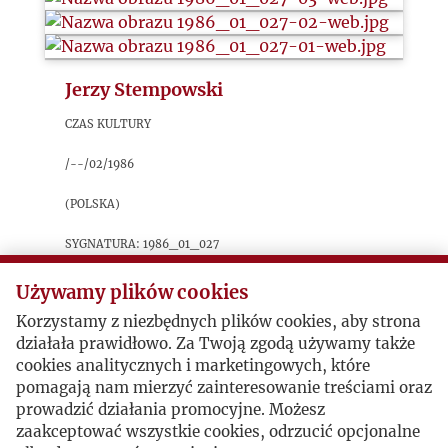
Jerzy Stempowski
Czas Kultury
/--/02/1986
(Polska)
sygnatura: 1986_01_027
Artykuł przedstawiający sylwetkę oraz
Używamy plików cookies
twórczość Jerzego Stempowskiego, napisany z
Korzystamy z niezbędnych plików cookies, aby strona
okazji planowanej przez ZNAK publikacji wyboru
działała prawidłowo. Za Twoją zgodą używamy także
jego esejów pochodzących z dwóch tomów
cookies analitycznych i marketingowych, które
wydanych przez Instytut Literacki. Do artykułu
pomagają nam mierzyć zainteresowanie treściami oraz
dołączone są fragmenty z korespondencji
prowadzić działania promocyjne. Możesz
Stempowskiego na temat relacji polsko-
zaakceptować wszystkie cookies, odrzucić opcjonalne