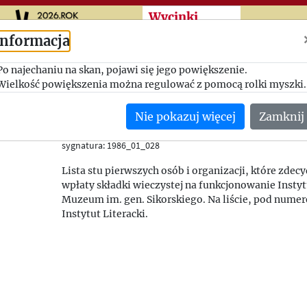
Przeskocz do treści zasad
Wycinki
Informacja
Pierwszych stu
Po najechaniu na skan, pojawi się jego powiększenie.
Wielkość powiększenia można regulować z pomocą rolki myszki.
Tydzień Polski
Nie pokazuj więcej
Zamknij
01/03/1986
(Anglia)
sygnatura: 1986_01_028
Lista stu pierwszych osób i organizacji, które zde
wpłaty składki wieczystej na funkcjonowanie Instyt
Muzeum im. gen. Sikorskiego. Na liście, pod numer
Instytut Literacki.