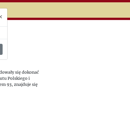
niczej
×
cydowały się dokonać
utu Polskiego i
em 93, znajduje się