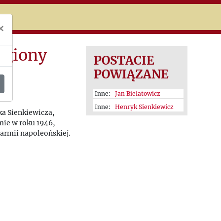
niczej
×
egiony
POSTACIE
POWIĄZANE
Inne:
Jan Bielatowicz
Inne:
Henryk Sienkiewicz
a Sienkiewicza,
mie w roku 1946,
armii napoleońskiej.