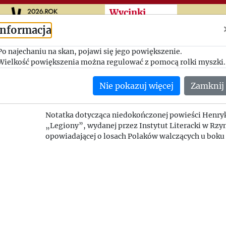
Przeskocz do treści zasad
Wycinki
Informacja
Henryk Sienkiewicz. L
Po najechaniu na skan, pojawi się jego powiększenie.
Wielkość powiększenia można regulować z pomocą rolki myszki.
Myśl Polska, nr 101
Nie pokazuj więcej
Zamknij
--.08.1946
sygnatura: 1946_007
Notatka dotycząca niedokończonej powieści Henryk
„Legiony”, wydanej przez Instytut Literacki w Rzy
opowiadającej o losach Polaków walczących u boku 