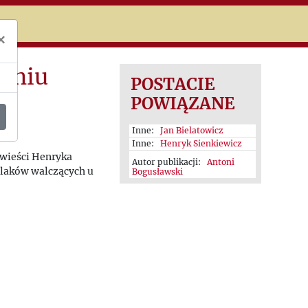
niczej
×
aniu
POSTACIE
POWIĄZANE
Inne:
Jan Bielatowicz
Inne:
Henryk Sienkiewicz
wieści Henryka
Autor publikacji:
Antoni
olaków walczących u
Bogusławski