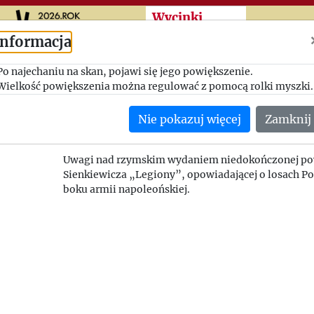
Przeskocz do treści zasad
Wycinki
Informacja
Legiony w nowym wyd
Po najechaniu na skan, pojawi się jego powiększenie.
Wielkość powiększenia można regulować z pomocą rolki myszki.
Dziennik Polski i Dziennik Żołnierza
Nie pokazuj więcej
Zamknij
17.07.1946
sygnatura: 1946_004
Uwagi nad rzymskim wydaniem niedokończonej po
Sienkiewicza „Legiony”, opowiadającej o losach P
boku armii napoleońskiej.