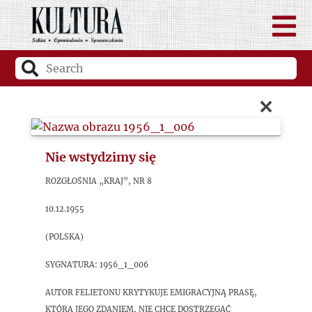
×
Nie wstydzimy się
Rozgłośnia „Kraj”, nr 8
10.12.1955
(Polska)
sygnatura: 1956_1_006
Autor felietonu krytykuje emigracyjną prasę,
która jego zdaniem, nie chce dostrzegać