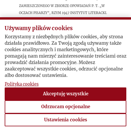
zamieszczonego w zbiorze opowiadań p. t. „W
oczach pisarzy”, Rzym 1947 Instytut Literacki.
Treścią opowiadania, podpisanego w zbiorze J. M.
(Józef Mackiewicz), jest sprawa masowych
Używamy plików cookies
mordów dokonywanych przez oddziały SS,
Korzystamy z niezbędnych plików cookies, aby strona
policji niemieckiej i kolaboracyjnej policji
działała prawidłowo. Za Twoją zgodą używamy także
litewskiej pod Wilnem w latach 1941-1944.
cookies analitycznych i marketingowych, które
pomagają nam mierzyć zainteresowanie treściami oraz
prowadzić działania promocyjne. Możesz
Postacie powiązane
zaakceptować wszystkie cookies, odrzucić opcjonalne
albo dostosować ustawienia.
Inne:
Józef Mackiewicz
Polityka cookies
Akceptuję wszystkie
Odrzucam opcjonalne
Ustawienia cookies
Ustawienia cookies