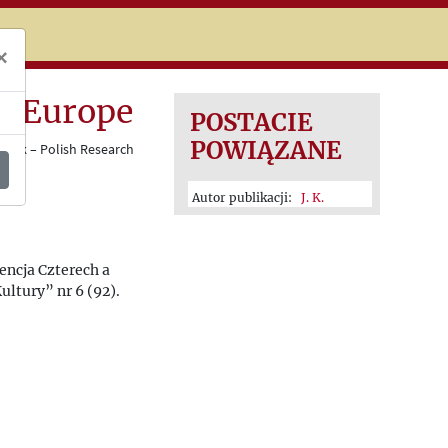
niczej
×
n Europe
POSTACIE
POWIĄZANE
ovak – Polish Research
Autor publikacji:
J. K.
ncja Czterech a
ltury” nr 6 (92).