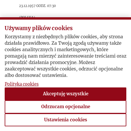
23.12.1957 godz. 07:30
(Polska)
Używamy plików cookies
sygnatura: 1957_3_159
Korzystamy z niezbędnych plików cookies, aby strona
Zapis radiowego felietonu uzasadniającego
działała prawidłowo. Za Twoją zgodą używamy także
odmowę przyznawania debitu komunikacyjnego
cookies analitycznych i marketingowych, które
prasie emigracyjnej na terenie PRL.
pomagają nam mierzyć zainteresowanie treściami oraz
prowadzić działania promocyjne. Możesz
zaakceptować wszystkie cookies, odrzucić opcjonalne
Postacie powiązane
albo dostosować ustawienia.
Polityka cookies
Autor publikacji:
Marian Kozłowski
Akceptuję wszystkie
Odrzucam opcjonalne
Ustawienia cookies
Ustawienia cookies