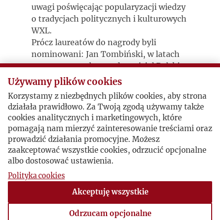
uwagi poświęcając popularyzacji wiedzy
o tradycjach politycznych i kulturowych
WXL.
Prócz laureatów do nagrody byli
nominowani: Jan Tombiński, w latach
2007–2012 stały przedstawiciel Polski
przy UE, a od 2012 r. ambasador Unii na
Używamy plików cookies
Ukrainie, Bogumiła Berdychowska,
Korzystamy z niezbędnych plików cookies, aby strona
publicystka, znawczyni historii Ukrainy
działała prawidłowo. Za Twoją zgodą używamy także
i stosunków polsko-ukraińskich, oraz
cookies analitycznych i marketingowych, które
Konrad Szymański były europoseł, a
pomagają nam mierzyć zainteresowanie treściami oraz
obecnie wiceszef MSZ.
prowadzić działania promocyjne. Możesz
Laureatom gratulujemy!
zaakceptować wszystkie cookies, odrzucić opcjonalne
Nagrodę im. J. Giedroycia od 2001 r. za
albo dostosować ustawienia.
działalność w imię polskiej racji stanu
Polityka cookies
kapituła przyznaje osobie lub instytucji,
Akceptuję wszystkie
które w swojej działalności publicznej
kierują się zasadami wypracowanymi
Odrzucam opcjonalne
przez Jerzego Giedroycia w kręgu