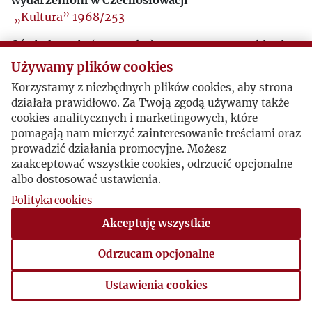
wydarzeniom w Czechosłowacji
„Kultura” 1968/253
Oświadczenie (po czesku) - w numerze czeskim i
słowackim
Używamy plików cookies
„Kultura” 1969
Korzystamy z niezbędnych plików cookies, aby strona
działała prawidłowo. Za Twoją zgodą używamy także
Marek Oberlaender
cookies analitycznych i marketingowych, które
„Kultura” 1981, nr 11/410
pomagają nam mierzyć zainteresowanie treściami oraz
prowadzić działania promocyjne. Możesz
zaakceptować wszystkie cookies, odrzucić opcjonalne
albo dostosować ustawienia.
Polityka cookies
Akceptuję wszystkie
Odrzucam opcjonalne
Ustawienia cookies
Ustawienia cookies