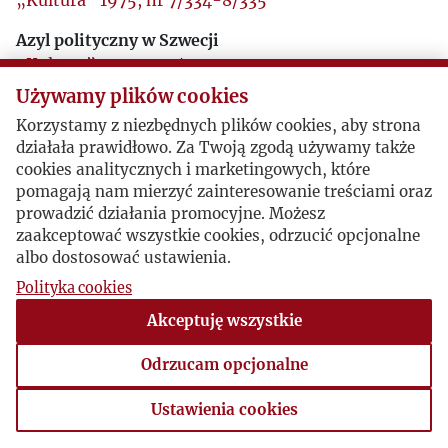
„Kultura” 1975, nr 7/334-8/335
Azyl polityczny w Szwecji
„Kultura” 1977, nr 3/354
Używamy plików cookies
Kronika szwedzka
Korzystamy z niezbędnych plików cookies, aby strona
„Kultura” 1977, nr 9/360
działała prawidłowo. Za Twoją zgodą używamy także
Wywiad z prof. Edwardem Lipińskim
cookies analitycznych i marketingowych, które
„Kultura” 1980, nr 4/391
pomagają nam mierzyć zainteresowanie treściami oraz
prowadzić działania promocyjne. Możesz
Szwedzkie kulisy nagrody Nobla dla Miłosza
zaakceptować wszystkie cookies, odrzucić opcjonalne
„Kultura” 1980, nr 11/398
albo dostosować ustawienia.
Polityka cookies
Akceptuję wszystkie
Odrzucam opcjonalne
Ustawienia cookies
Ustawienia cookies