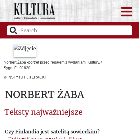
Norbert Żaba -portret przed regałem z wydaniami Kultury. /
Sygn. FIL01820
© INSTYTUT LITERACKI
NORBERT ŻABA
Teksty najważniejsze
Czy Finlandia jest satelitą sowieckim?