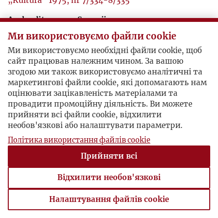
„Kultura” 1975, nr 7/334-8/335
Azyl polityczny w Szwecji
„Kultura” 1977, nr 3/354
Ми використовуємо файли cookie
Kronika szwedzka
Ми використовуємо необхідні файли cookie, щоб
сайт працював належним чином. За вашою
„Kultura” 1977, nr 9/360
згодою ми також використовуємо аналітичні та
Wywiad z prof. Edwardem Lipińskim
маркетингові файли cookie, які допомагають нам
„Kultura” 1980, nr 4/391
оцінювати зацікавленість матеріалами та
провадити промоційну діяльність. Ви можете
Szwedzkie kulisy nagrody Nobla dla Miłosza
прийняти всі файли cookie, відхилити
„Kultura” 1980, nr 11/398
необов'язкові або налаштувати параметри.
Політика використання файлів cookie
Прийняти всі
Відхилити необов'язкові
Налаштування файлів cookie
Налаштування файлів cookie