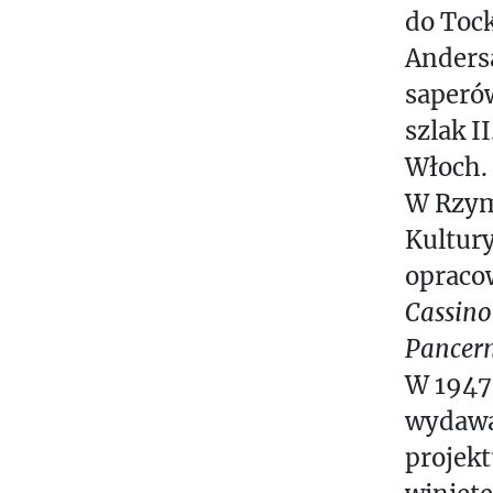
do Tock
Andersa
saperów
szlak I
Włoch.
W Rzym
Kultury
opracow
Cassino
Pancern
W 1947 
wydawan
projek