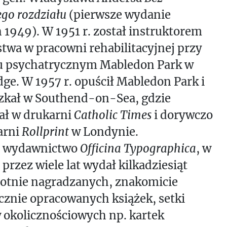
ego rozdziału
(pierwsze wydanie
1949). W 1951 r. został instruktorem
twa w pracowni rehabilitacyjnej przy
lu psychatrycznym Mabledon Park w
ge. W 1957 r. opuścił Mabledon Park i
zkał w Southend-on-Sea, gdzie
ał w drukarni
Catholic Times
i dorywczo
arni
Rollprint
w Londynie.
ł wydawnictwo
Officina Typographica
, w
przez wiele lat wydał kilkadziesiąt
rotnie nagradzanych, znakomicie
cznie opracowanych książek, setki
 okolicznościowych np. kartek