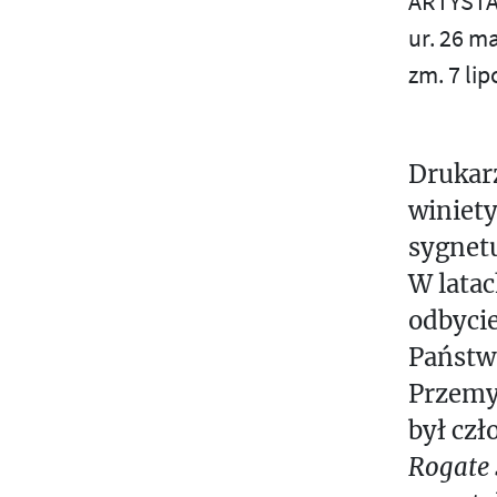
ARTYST
S
ur. 26 m
zm. 7 lip
Ś
T
Drukarz
U
winiet
V
sygnetu
W
W latac
odbycie
Z
Państwo
Ż
Przemys
był czł
Rogate 