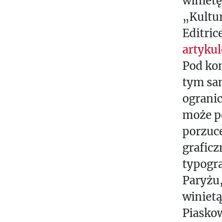
winietę
„Kultu
Editric
artyku
Pod kon
tym sa
ogranic
może p
porzuce
graficz
typogra
Paryżu,
winietą
Piaskow