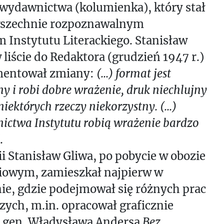
wydawnictwa (kolumienka), który stał
wszechnie rozpoznawalnym
 Instytutu Literackiego. Stanisław
 liście do Redaktora (grudzień 1947 r.)
mentował zmiany:
(...) format jest
ny i robi dobre wrażenie, druk niechlujny
niektórych rzeczy niekorzystny. (...)
ctwa Instytutu robią wrażenie bardzo
.
i Stanisław Gliwa, po pobycie w obozie
ciowym, zamieszkał najpierw w
e, gdzie podejmował się różnych prac
ych, m.in. opracował graficznie
ę gen. Władysława Andersa
Bez