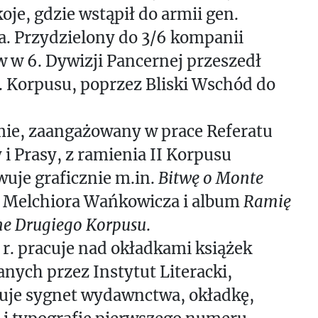
oje, gdzie wstąpił do armii gen.
. Przydzielony do 3/6 kompanii
 w 6. Dywizji Pancernej przeszedł
I. Korpusu, poprzez Bliski Wschód do
ie, zaangażowany w prace Referatu
 i Prasy, z ramienia II Korpusu
uje graficznie m.in.
Bitwę o Monte
Melchiora Wańkowicza i album
Ramię
e Drugiego Korpusu
.
r. pracuje nad okładkami książek
ych przez Instytut Literacki,
tuje sygnet wydawnctwa, okładkę,