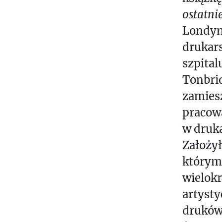
ostatni
Londyn 
drukars
szpita
Tonbrid
zamies
pracow
w druk
Założy
którym 
wielok
artysty
druków