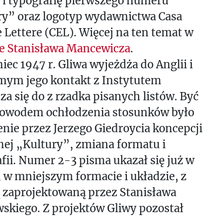
 i typografię pierwszego numeru
ry” oraz logotyp wydawnictwa Casa
e Lettere (CEL). Więcej na ten temat w
le Stanisława Mancewicza
.
iec 1947 r. Gliwa wyjeżdża do Anglii i
mym jego kontakt z Instytutem
za się do z rzadka pisanych listów. Być
owodem ochłodzenia stosunków było
nie przez Jerzego Giedroycia koncepcji
nej „Kultury”, zmiana formatu i
fii. Numer 2-3 pisma ukazał się już w
 w mniejszym formacie i układzie, z
 zaprojektowaną przez Stanisława
skiego. Z projektów Gliwy pozostał