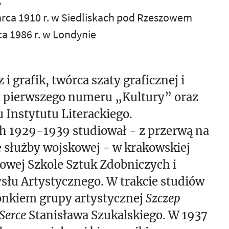
A
arca 1910 r. w Siedliskach pod Rzeszowem
ca 1986 r. w Londynie
 i grafik, twórca szaty graficznej i
y pierwszego numeru „Kultury” oraz
 Instytutu Literackiego.
h 1929-1939 studiował - z przerwą na
 służby wojskowej - w krakowskiej
wej Szkole Sztuk Zdobniczych i
łu Artystycznego. W trakcie studiów
onkiem grupy artystycznej
Szczep
Serce
Stanisława Szukalskiego. W 1937