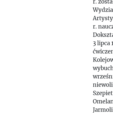
r. zost
Wydzia
Artyst
r. nau
Dokszta
3 lipca
ćwicze
Kolejow
wybuch
wrześni
niewoli
Szepiet
Omelan
Jarmoli