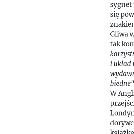
sygnet 
się po
znakiem
Gliwa w
tak ko
korzyst
i układ 
wydawni
biedne"
W Angli
przejś
Londyni
dorywcz
książk