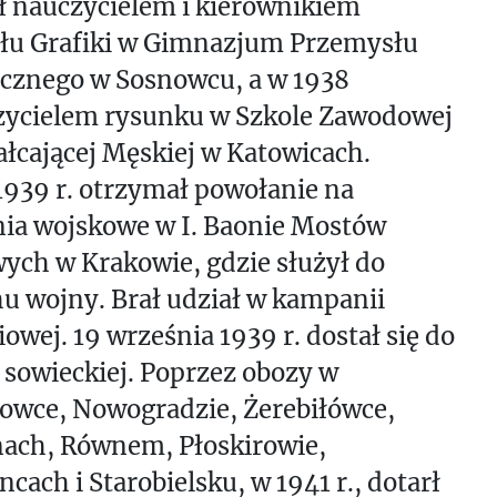
ał nauczycielem i kierownikiem
łu Grafiki w Gimnazjum Przemysłu
ycznego w Sosnowcu, a w 1938
czycielem rysunku w Szkole Zawodowej
łcającej Męskiej w Katowicach.
 1939 r. otrzymał powołanie na
nia wojskowe w I. Baonie Mostów
ych w Krakowie, gdzie służył do
u wojny. Brał udział w kampanii
owej. 19 września 1939 r. dostał się do
 sowieckiej. Poprzez obozy w
owce, Nowogradzie, Żerebiłówce,
ach, Równem, Płoskirowie,
ncach i Starobielsku, w 1941 r., dotarł