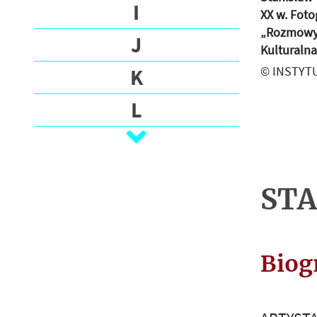
O
I
XX w. Foto
G
„Rozmowy 
J
R
Kulturalna
A
© INSTYTU
K
F
I
L
A
Ł
M
STA
N
O
Biog
P
R