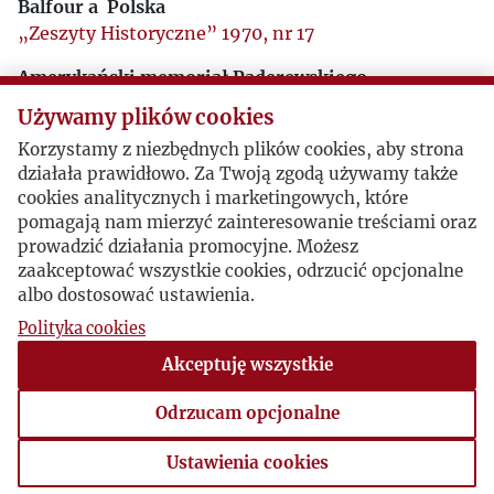
Balfour a Polska
„Zeszyty Historyczne” 1970, nr 17
Amerykański memoriał Paderewskiego
„Zeszyty Historyczne” 1973, nr 26
Używamy plików cookies
O oddźwięk w sercu
Korzystamy z niezbędnych plików cookies, aby strona
„Zeszyty Historyczne” 1976, nr 38
działała prawidłowo. Za Twoją zgodą używamy także
cookies analitycznych i marketingowych, które
Wojna? - Nie, dialog
pomagają nam mierzyć zainteresowanie treściami oraz
„Zeszyty Historyczne” 1979, nr 48
prowadzić działania promocyjne. Możesz
zaakceptować wszystkie cookies, odrzucić opcjonalne
„Orientacja rosyjska” a niepodległość
albo dostosować ustawienia.
„Zeszyty Historyczne” 1980, nr 54
Polityka cookies
Akcja interwencyjna ambasady R.P. w ZSSR
Akceptuję wszystkie
„Zeszyty Historyczne” 1982, nr 59
Odrzucam opcjonalne
Polityczne konsekwencje błędu semantycznego
„Zeszyty Historyczne” 1985, nr 72
Ustawienia cookies
Ustawienia cookies