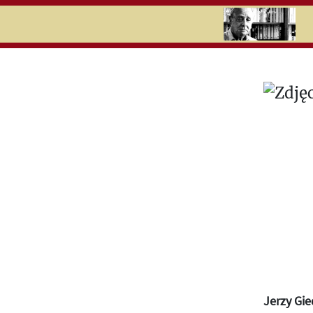
RU
UK
Search
Jerzy Gie