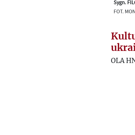
Sygn. FI
FOT. MO
Kult
ukra
OLA H