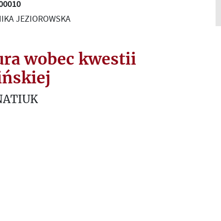
L00010
NIKA JEZIOROWSKA
ura wobec kwestii
ińskiej
NATIUK