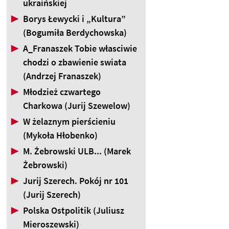
ukraińskiej
▶
Borys Łewycki i „Kultura”
(Bogumiła Berdychowska)
▶
A_Franaszek Tobie własciwie
chodzi o zbawienie swiata
(Andrzej Franaszek)
▶
Młodzież czwartego
Charkowa (Jurij Szewelow)
▶
W żelaznym pierścieniu
(Mykoła Hłobenko)
▶
M. Żebrowski ULB... (Marek
Żebrowski)
▶
Jurij Szerech. Pokój nr 101
(Jurij Szerech)
▶
Polska Ostpolitik (Juliusz
Mieroszewski)