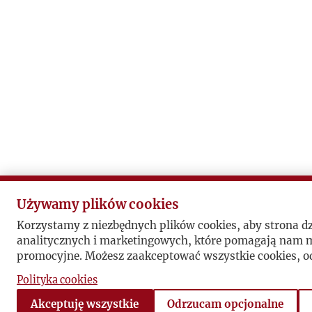
Używamy plików cookies
Korzystamy z niezbędnych plików cookies, aby strona d
analitycznych i marketingowych, które pomagają nam mi
promocyjne. Możesz zaakceptować wszystkie cookies, od
Polityka cookies
Akceptuję wszystkie
Odrzucam opcjonalne
book
Pomiń sekcję linków społecznościowych
Powrót do sekcji linków społecznościowych
Instagram
Vimeo