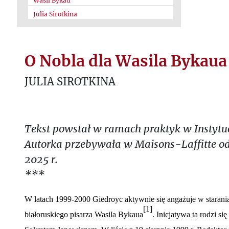
Wasil Bykau
Julia Sirotkina
O Nobla dla Wasila Bykaua
JULIA SIROTKINA
Tekst powstał w ramach praktyk w Instytuc
Autorka przebywała w Maisons-Laffitte od
2025 r.
***
W latach 1999-2000 Giedroyc aktywnie się angażuje w starani
[1]
białoruskiego pisarza Wasila Bykaua
. Inicjatywa ta rodzi s