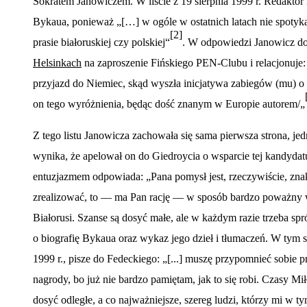
Sokratem Janowiczem. W liście z 19 sierpnia 1999 r. Redaktor i
Bykaua, ponieważ „
[
…] w og
ó
le w ostatnich latach nie spoty
[2]
prasie białoruskiej czy polskiej
“
. W odpowiedzi Janowicz d
Helsinkach
na zaproszenie Fińskiego PEN-Clubu i relacjonuje
przyjazd do Niemiec, skąd wyszła inicjatywa zabieg
ó
w (mu) o 
on tego wyróżnienia, będąc dość znanym w Europie autorem/„
Z tego listu Janowicza zachowała się sama pierwsza strona, jed
wynika, że apelował on do Giedroycia o wsparcie tej kandydat
entuzjazmem odpowiada: „Pana pomysł jest, rzeczywiście, zn
zrealizować, to — ma Pan rację — w spos
ó
b bardzo poważny w
Białorusi. Szanse są dosyć małe, ale w każdym razie trzeba spr
o biografię Bykaua oraz wykaz jego dzieł i tłumaczeń. W tym
1999 r., pisze do Fedeckiego: „[...] muszę przypomnieć sobie 
nagrody, bo już nie bardzo pamiętam, jak to się robi. Czasy M
dosyć odległe, a co najważniejsze, szereg ludzi, kt
ó
rzy mi w ty