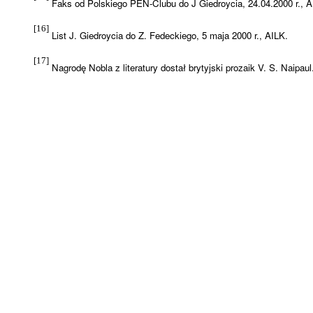
Faks od Polskiego PEN-Clubu do J Giedroycia, 24.04.2000 r., A
[16]
List J. Giedroycia do Z. Fedeckiego, 5 maja 2000 r., AILK.
[17]
Nagrodę Nobla z literatury dostał brytyjski prozaik V. S. Naipaul