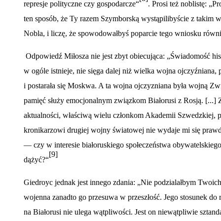
represje polityczne czy gospodarcze
“
. Prosi te
ż noblistę: „
ten spos
ó
b, że Ty razem Szymborską wystąpilibyście z takim 
Nobla, i liczę, że spowodowałbyś poparcie tego wniosku r
ó
wni
Odpowiedź Miłosza nie jest zbyt obiecują
ca:
„Świadomość hist
w og
ó
le istnieje, nie sięga dalej niż wielka wojna ojczyź
niana, 
i postarała się Moskwa. A ta wojna ojczyzniana była wojną
Zw
pamięć służy emocjonalnym związkom Białorusi z Rosją
. [...
aktualności, właściwą wielu członkom Akademii Szwedzkiej, 
kronikarzowi drugiej wojny światowej nie wydaje mi się pra
— czy w interesie białoruskiego społeczeństwa obywatelskieg
[9]
dążyć
?
“
Giedroyc jednak jest innego zdania: „Nie podzialałbym Twoich
wojenna zanadto go przesuwa w przeszłość. Jego stosunek do
na Białorusi nie ulega wątpliwości. Jest on niewątpliwie sztand