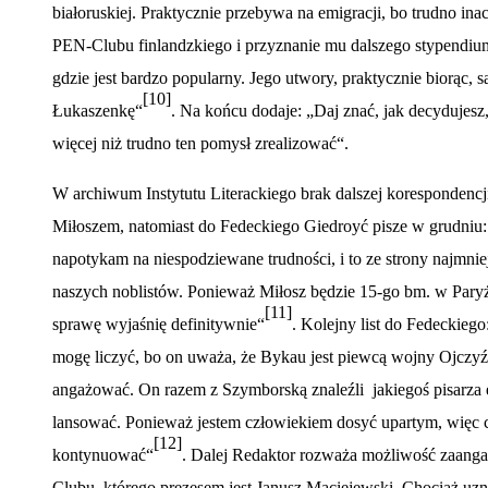
białoruskiej. Praktycznie przebywa na emigracji, bo trudno in
PEN-Clubu finlandzkiego i przyznanie mu dalszego stypendi
gdzie jest bardzo popularny. Jego utwory, praktycznie biorąc, 
[10]
Łukaszenkę“
. Na końcu dodaje: „Daj znać, jak decydujesz
więcej niż trudno ten pomysł zrealizować“.
W archiwum Instytutu Literackiego brak dalszej korespondenc
Miłoszem, natomiast do Fedeckiego Giedroyć pisze w grudniu
napotykam na niespodziewane trudności, i to ze strony najmni
naszych noblist
ó
w. Ponieważ Miłosz będzie 15-go bm. w Paryż
[11]
sprawę wyjaśnię definitywnie
“
. Kolejny list do Fedeckieg
mogę liczyć, bo on uważa, że Bykau jest piewcą wojny Ojczyźni
angażować. On razem z Szymborską znaleźli jakiegoś pisarza e
lansować. Ponieważ jestem człowiekiem dosyć upartym, więc
[12]
kontynuować“
. Dalej Redaktor rozważa możliwość zaang
Clubu, kt
ó
rego prezesem jest Janusz Maciejewski. Chociaż uzn