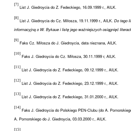
[7]
List J. Giedroycia do Z. Fedeckiego, 16.09.1999 r., AILK.
[8]
List J. Giedroycia do Cz. Miłosza, 19.11.1999 r.,
AILK
.
Do tego l
informacyjną o W. Bykaue i listę jego ważniejszych osią
gni
ęć literac
[9]
Faks Cz. Miłosza do J. Giedroycia, data nieznana, AILK.
[10]
Faks J. Giedroycia do Cz. Miłosza, 30.11.1999 r, AILK.
[11]
List J. Giedroycia do Z. Fedeckiego, 09.12.1999 r., AILK.
[12]
List J. Giedroycia do Z. Fedeckiego, 23.12.1999 r., AILK.
[13]
List J. Giedroycia do Z. Fedeckiego, 31.01.2000 r., AILK.
[14]
Faks J. Giedroycia do Polskiego PEN-Clubu (do A. Pomorskiego)
A. Pomorskiego do J. Giedroycia, 03.03.2000 r., AILK.
[15]