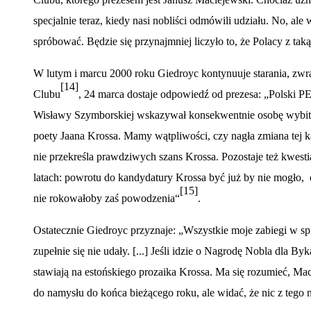
specjalnie teraz, kiedy nasi nobliści odm
ó
wili udziału. No, ale
spr
ó
bować. Będzie się przynajmniej liczyło to, że Polacy z taką
W lutym i marcu 2000 roku Giedroyc kontynuuje starania, zwr
[14]
Clubu
, 24 marca dostaje odpowiedź od prezesa: „Polski P
Wisławy Szymborskiej wskazywał konsekwentnie osobę wybitn
poety Jaana Krossa. Mamy wątpliwości, czy nagła zmiana tej 
nie przekreśla prawdziwych szans Krossa. Pozostaje też kwest
latach: powrotu do kandydatury Krossa być już by nie mogło
[15]
nie rokowałoby zaś powodzenia
“
.
Ostatecznie Giedroyc przyznaje: „Wszystkie moje zabiegi w 
zupełnie się nie udał
y. [...] Je
śli idzie o Nagrodę Nobla dla Byka
stawiają
na esto
ńskiego prozaika Krossa. Ma się rozumieć, Mac
do namysłu do koń
ca bie
żącego roku, ale widać, że nic z tego 