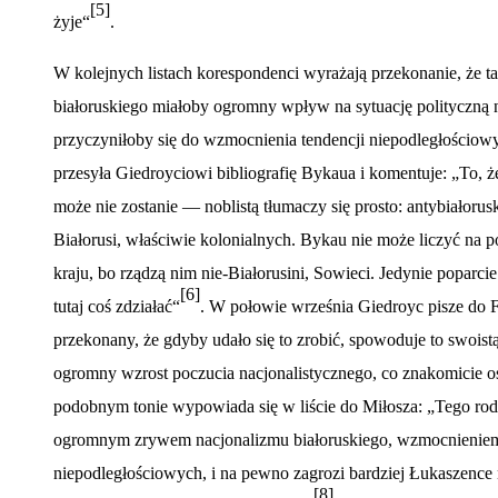
[5]
żyje
“
.
W kolejnych listach korespondenci wyrażają przekonanie, że ta
białoruskiego miałoby ogromny wpływ na sytuację polityczną n
przyczyniłoby się do wzmocnienia tendencji niepodległościow
przesyła Giedroyciowi bibliografię Bykaua i komentuje: „To, ż
może nie zostanie — noblistą tłumaczy się prosto: antybiałoru
Białorusi, właściwie kolonialnych. Bykau nie może liczyć na p
kraju, bo rządzą nim nie-Białorusini, Sowieci. Jedynie popar
[6]
tutaj coś zdziałać“
. W połowie września Giedroyc pisze do 
przekonany, że gdyby udał
o si
ę to zrobić, spowoduje to swoist
ogromny wzrost poczucia nacjonalistycznego, co znakomicie o
podobnym tonie wypowiada się w liś
cie do Mi
łosza: „Tego ro
ogromnym zrywem nacjonalizmu białoruskiego, wzmocnieniem
niepodległościowych, i na pewno zagrozi bardziej Łukaszence 
[8]