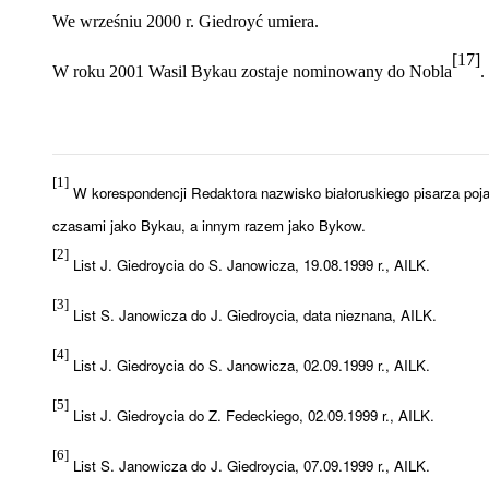
We wrześniu 2000 r. Giedroyć umiera.
[17]
W roku 2001 Wasil Bykau zostaje nominowany do Nobla
.
[1]
W korespondencji Redaktora nazwisko białoruskiego pisarza poj
czasami jako Bykau, a innym razem jako Bykow.
[2]
List J. Giedroycia do S. Janowicza, 19.08.1999 r., AILK.
[3]
List S. Janowicza do J. Giedroycia, data nieznana, AILK.
[4]
List J. Giedroycia do S. Janowicza, 02.09.1999 r., AILK.
[5]
List J. Giedroycia do Z. Fedeckiego, 02.09.1999 r., AILK.
[6]
List S. Janowicza do J. Giedroycia, 07.09.1999 r., AILK.