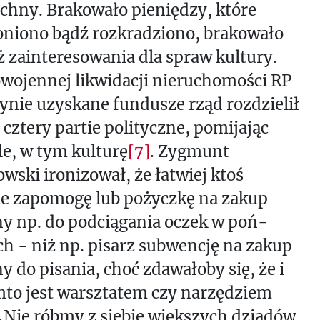
chny. Brakowało pieniędzy, które
oniono bądź rozkradziono, brakowało
 zainteresowania dla spraw kultury.
wojennej likwidacji nieruchomości RP
nie uzyskane fundusze rząd rozdzielił
cztery partie polityczne, pomijając
le, w tym kulturę
[7]
. Zygmunt
ski ironizował, że łatwiej ktoś
ie zapomogę lub pożyczkę na zakup
y np. do podciągania oczek w poń­
h − niż np. pisarz subwencję na zakup
 do pisania, choć zda­wałoby się, że i
amto jest warszta­tem czy narzędziem
„Nie róbmy z siebie większych dziadów,