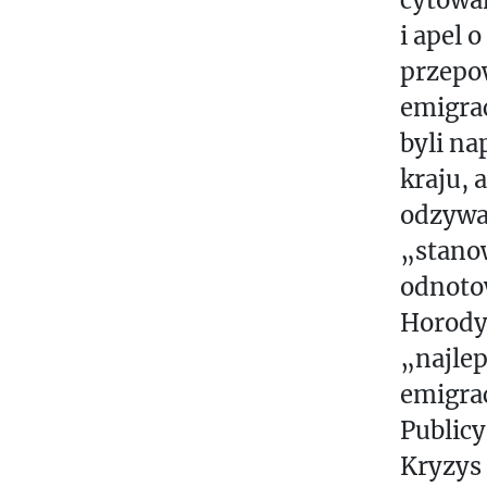
i apel 
przepow
emigrac
byli na
kraju, a
odzywaj
„stano
odnotow
Horody
„najle
emigrac
Publicy
Kryzys 