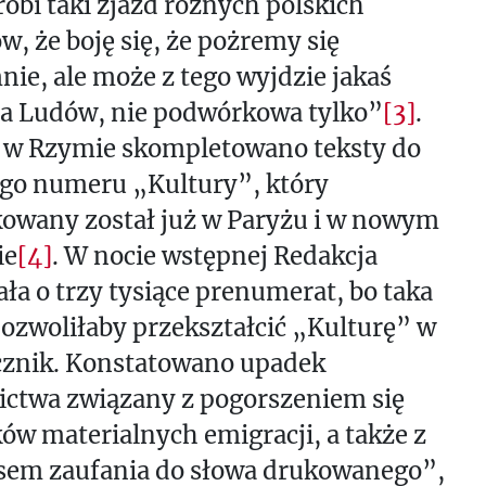
zrobi taki zjazd różnych polskich
w, że boję się, że pożremy się
ie, ale może z tego wyjdzie jakaś
a Ludów, nie podwórkowa tylko”
[3]
.
e w Rzymie skompletowano teksty do
ego numeru „Kultury”, który
owany został już w Paryżu i w nowym
ie
[4]
. W nocie wstępnej Redakcja
ła o trzy tysiące prenumerat, bo taka
pozwoliłaby przekształcić „Kulturę” w
cznik. Konstatowano upadek
ictwa związany z pogorszeniem się
w materialnych emigracji, a także z
sem zaufania do słowa drukowanego”,