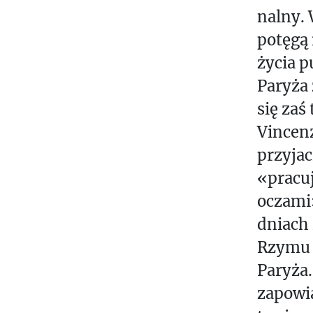
nalny. 
potęgą 
życia p
Paryża
się zaś
Vincenz
przyjac
«pracuj
oczami»
dniach 
Rzymu 
Paryża.
zapowia