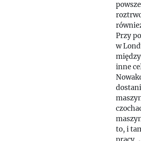
powsze
roztrw
również
Przy po
w Londy
między 
inne ce
Nowakow
dostan
ma­szyn
czochac
maszyny
to, i t
pracy. 