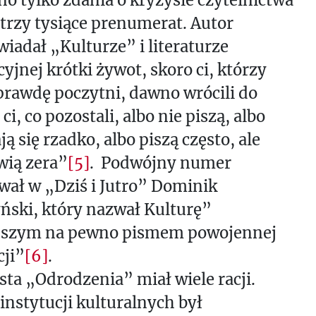
o trzy tysiące prenumerat. Autor
iadał „Kulturze” i literaturze
yjnej krótki żywot, skoro ci, którzy
prawdę poczytni, dawno wrócili do
 ci, co pozostali, albo nie piszą, albo
ą się rzadko, albo piszą często, ale
wią zera”
[5]
. Podwójny numer
ał w „Dziś i Jutro” Dominik
ński, który nazwał Kulturę”
pszym na pewno pismem powojennej
ji”
[6]
.
sta „Odrodzenia” miał wiele racji.
instytucji kulturalnych był