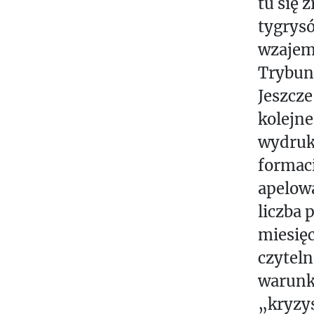
tu się 
tygrysó
wzajemn
Trybun
Jeszcz
kolejn
wydruk
formac
apelowa
liczba 
miesię
czyteln
warunkó
„kryzy