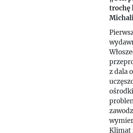
trochę 
Michal
Pierwsz
wydawni
Włoszec
przepr
z dala 
uczęszc
ośrodki
problem
zawodzi
wymier
Klimat