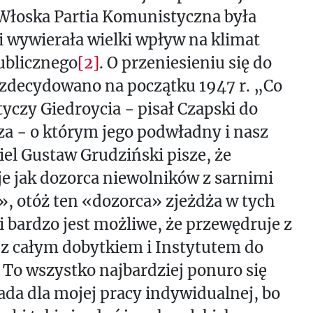
Włoska Partia Komunistyczna była
i wywierała wielki wpływ na klimat
ublicznego
[2]
. O przeniesieniu się do
 zdecydowano na początku 1947 r. „Co
 tyczy Giedroycia − pisał Czapski do
a − o którym jego podwładny i nasz
iel Gustaw Grudziński pisze, że
e jak dozorca niewolników z sarnimi
, otóż ten «dozorca» zjeżdża w tych
i bardzo jest możliwe, że przewędruje z
z całym dobytkiem i Instytutem do
 To wszystko najbardziej ponuro się
da dla mojej pracy indywidualnej, bo