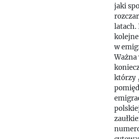
jaki s
rozcza
latach.
kolejn
w emig
Ważna w
koniec
którzy 
pomięd
emigrac
polskie
zaułki
numero
cytowan