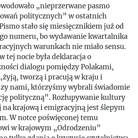
po­wodowało „nieprzerwane pasmo
rowań politycznych” w ostatnich
 Pismo stało się miesięcznikiem już od
ego numeru, bo wydawanie kwartalnika
racyjnych warunkach nie miało sensu.
 tej nocie była deklaracja o
zności dialogu pomiędzy Polakami,
„żyją, tworzą i pracują w kraju i
zy nami, którzyśmy wybrali świadomie
ję polityczną”. Rozłupywanie kultury
j na krajową i emigracyjną jest ślepym
em. W notce poświęconej temu
wi w krajowym „Odrodzeniu”
o tylko zdania o kryzysie czytelnictwa