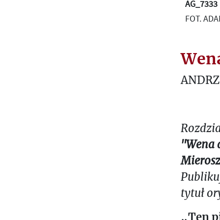
AG_7333
FOT. AD
Wena 
ANDRZ
Rozdzia
"Wena d
Mieros
Publiku
tytuł o
„Ten pi