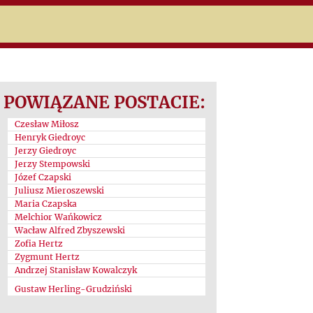
POWIĄZANE POSTACIE:
Czesław Miłosz
Henryk Giedroyc
Jerzy Giedroyc
Jerzy Stempowski
Józef Czapski
Juliusz Mieroszewski
Maria Czapska
Melchior Wańkowicz
Wacław Alfred Zbyszewski
Zofia Hertz
Zygmunt Hertz
Andrzej Stanisław Kowalczyk
Gustaw Herling-Grudziński