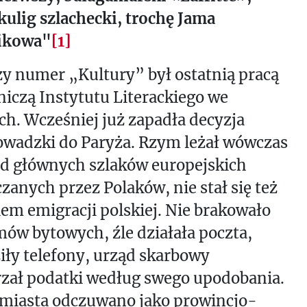
ku­lig szlachecki, trochę Jama
ikowa"
[1]
y numer „Kultury” był ostatnią pracą
czą Instytutu Literackiego we
h. Wcześniej już zapadła decyzja
owadzki do Paryża. Rzym leżał wówczas
od głównych szlaków europejskich
zanych przez Polaków, nie stał się też
em emigracji polskiej. Nie brakowało
ów bytowych, źle działała poczta,
ły telefony, urząd skarbowy
zał podatki według swego upodobania.
 miasta odczuwano jako prowincjo­