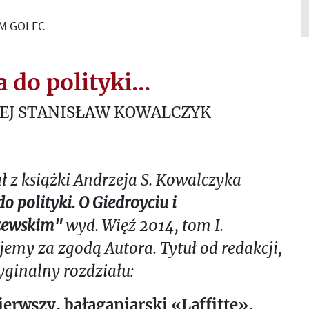
AM GOLEC
do polityki...
EJ STANISŁAW KOWALCZYK
ł z książki Andrzeja S. Kowalczyka
o polityki. O Giedroyciu i
zewskim"
wyd. Więź 2014, tom I.
jemy za zgodą Autora. Tytuł od redakcji,
ryginalny rozdziału:
erwszy, bałaganiarski «Laffitte»,