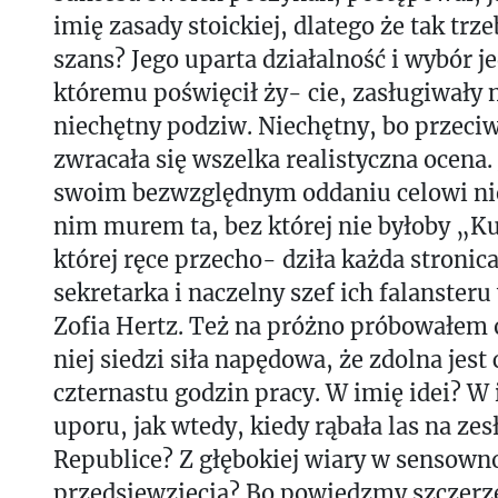
imię zasady stoickiej, dlatego że tak trze
szans? Jego uparta działalność i wybór j
któremu poświęcił ży- cie, zasługiwały 
niechętny podziw. Niechętny, bo przec
zwracała się wszelka realistyczna ocena
swoim bezwzględnym oddaniu celowi nie 
nim murem ta, bez której nie byłoby „Ku
której ręce przecho- dziła każda stronic
sekretarka i naczelny szef ich falansteru
Zofia Hertz. Też na próżno próbowałem 
niej siedzi siła napędowa, że zdolna jest
czternastu godzin pracy. W imię idei? W
uporu, jak wtedy, kiedy rąbała las na zes
Republice? Z głębokiej wiary w sensown
przedsięwzięcia? Bo powiedzmy szczerz