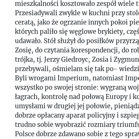
mieszkalności kosztowało zespół wiele t
Przesiadywali zwykle w kuchni przy sto
ceratą, jako że ogrzanie innych pokoi pi
których paliło się węglowe brykiety, czę
udawało. Stół służył do posiłków przyrz
Zosię, do czytania korespondencji, do ro
trójka, tj. Jerzy Giedroyc, Zosia i Zygmu
przebywali, ośmielam się tak po- wiedzie
Byli wrogami Imperium, natomiast Imp
wszystko po swojej stronie: wygraną wo
łagrach, kontrolę nad połową Europy i k
umysłami w drugiej jej połowie, pieniąd
dobrze opłacany aparat policyjny i szpie
trudno sobie wyobrazić rozmiary triumf
Polsce dobrze zdawano sobie z tego spra