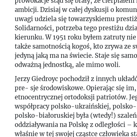
prowokacje stąd się brały, że cierpiałem
ambicji. Dzisiaj w całej dyskusji o komu
uwagi udziela się towarzyskiemu prestiż
Solidarności, potrzeba tego prestiżu dz
kierunku. W 1951 roku byłem zatruty ni
także samotnością kogoś, kto zrywa ze s
jedyną jaką ma na świecie. Staje się sam
odważną jednostką, ale mimo woli.
Jerzy Giedroyc pochodził z innych układó
pre- sje środowiskowe. Opierając się im,
etnocentrycznej ortodoksji patriotów. Je
współpracy polsko-ukraińskiej, polsko-l
polsko-białoruskiej była (wtedy!) szale
oddziaływania na Polskę z odległości –
właśnie w tej swojej cząstce człowieka s