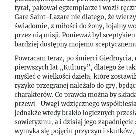
tyrał, pakował egzemplarze i woził rę
Gare Saint-Lazare nie dlatego, że wierzy
świadomie, z miłości do żony, lojalny w
przez nią misji. Ponieważ był sceptykie
bardziej dostępny mojemu sceptycznemu
Powracam teraz, po śmierci Giedroycia, 
pierwszych lat „Kultury”, dlatego że ta
myśleć o wielkości dzieła, które zostawił
ryzyko przegranej należało do gry, będąc
charakterów. Co prawda można by składa
przewi- Uwagi wdzięcznego współbiesia
jednakże wtedy brakło logicznych przes
sowietyzmu, a i dzisiaj jego zapadnięcie 
wymyka się pojęciu przyczyn i skutków,