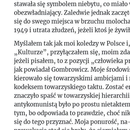
stawała się symbolem niebytu, co miało
obezwładniający. Zaledwie jednak zaczę
się do swego miejsca w brzuchu molocha,
1949 i utrata złudzeń, jeżeli ktoś je żywił
Myślałem tak jak moi koledzy w Polsce i,
„Kulturze”, przyłączałem się, moim zda
jeżeli pisałem, to z pozycji „człowieka
jak powiadał Gombrowicz. Moje środowi
kierowało się towarzyskimi ambicjami i
kodeksem towarzyskiego taktu. Zostać 
znaczyło spaść w towarzyskiej hierarchii.
antykomunistą było po prostu nietakt
tym, bo odpowiada to prawdzie, choć nikt
się do tego przyznać. Moja ponurość, na-