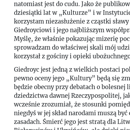
natomiast jest do cudu. Jako że publiko
dziesiątki lat w „Kulturze” i w Instytuci
korzystam niezasłużenie z cząstki sławy
Giedroyciowi i jego najbliższym współ
Myślę, że właśnie pokazując mizerię po
sprowadzam do właściwej skali mój udział
korzystał z gościny i opieki ubożuchneg
Giedroyc jest jedną z wielkich postaci pol
pewno oceny jego „Kultury” będą się zm
będzie obecny przy debatach o bolesnej l
dziedzictwa dawnej Rzeczypospolitej, ja
wcześnie zrozumiał, że stosunki pomię
niegdyś w jej skład narodami muszą być
zasadach. Śmierć jego jest stratą dla Lit