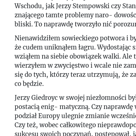
Wschodu, jak Jerzy Stempowski czy Stan
znającego tamte problemy naro- dowośc
bliski. To naprawdę tworzyło nić porozu
Nienawidziłem sowieckiego potwora i 
że cudem uniknąłem łagru. Wydostając si
wziąłem na siebie obowiązek walki. Ale t
wierzyłem w zwycięstwo i wcale nie za
się do tych, którzy teraz utrzymują, że z
co będzie.
Jerzy Giedroyc w swojej niezłomności by
postacią enig- matyczną. Czy naprawdę w
podział Europy ulegnie zmianie wcześniej
Czy też, wobec całkowitego nieprawdop
sukcesu swoich poczynań, postępował, j