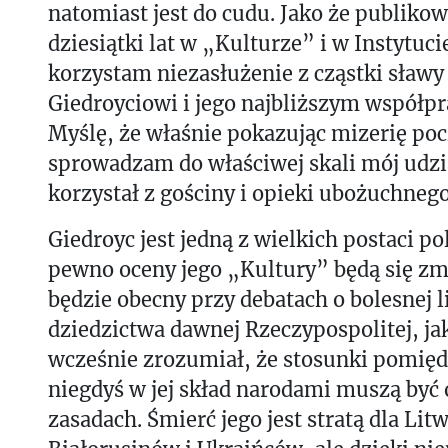
natomiast jest do cudu. Jako że publiko
dziesiątki lat w „Kulturze” i w Instytuci
korzystam niezasłużenie z cząstki sławy
Giedroyciowi i jego najbliższym współ
Myślę, że właśnie pokazując mizerię po
sprowadzam do właściwej skali mój udział
korzystał z gościny i opieki ubożuchneg
Giedroyc jest jedną z wielkich postaci pol
pewno oceny jego „Kultury” będą się zm
będzie obecny przy debatach o bolesnej l
dziedzictwa dawnej Rzeczypospolitej, ja
wcześnie zrozumiał, że stosunki pomię
niegdyś w jej skład narodami muszą być
zasadach. Śmierć jego jest stratą dla Lit