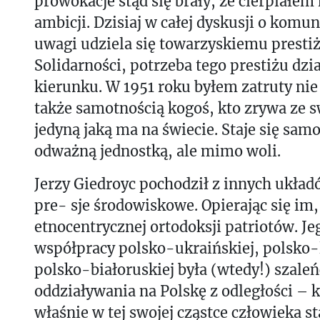
prowokacje stąd się brały, że cierpiałem
ambicji. Dzisiaj w całej dyskusji o komu
uwagi udziela się towarzyskiemu prestiż
Solidarności, potrzeba tego prestiżu dz
kierunku. W 1951 roku byłem zatruty ni
także samotnością kogoś, kto zrywa ze s
jedyną jaką ma na świecie. Staje się sam
odważną jednostką, ale mimo woli.
Jerzy Giedroyc pochodził z innych układó
pre- sje środowiskowe. Opierając się im,
etnocentrycznej ortodoksji patriotów. Je
współpracy polsko-ukraińskiej, polsko-l
polsko-białoruskiej była (wtedy!) szale
oddziaływania na Polskę z odległości –
właśnie w tej swojej cząstce człowieka s