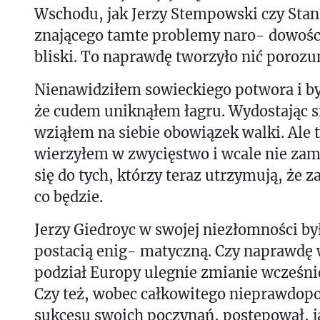
Wschodu, jak Jerzy Stempowski czy Stan
znającego tamte problemy naro- dowośc
bliski. To naprawdę tworzyło nić porozu
Nienawidziłem sowieckiego potwora i 
że cudem uniknąłem łagru. Wydostając si
wziąłem na siebie obowiązek walki. Ale t
wierzyłem w zwycięstwo i wcale nie za
się do tych, którzy teraz utrzymują, że z
co będzie.
Jerzy Giedroyc w swojej niezłomności by
postacią enig- matyczną. Czy naprawdę w
podział Europy ulegnie zmianie wcześniej
Czy też, wobec całkowitego nieprawdop
sukcesu swoich poczynań, postępował, j