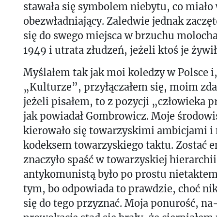
stawała się symbolem niebytu, co miało
obezwładniający. Zaledwie jednak zaczę
się do swego miejsca w brzuchu molocha,
1949 i utrata złudzeń, jeżeli ktoś je żywił
Myślałem tak jak moi koledzy w Polsce i,
„Kulturze”, przyłączałem się, moim zda
jeżeli pisałem, to z pozycji „człowieka
jak powiadał Gombrowicz. Moje środowi
kierowało się towarzyskimi ambicjami i
kodeksem towarzyskiego taktu. Zostać 
znaczyło spaść w towarzyskiej hierarchii.
antykomunistą było po prostu nietakt
tym, bo odpowiada to prawdzie, choć nikt
się do tego przyznać. Moja ponurość, na-