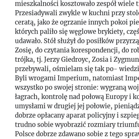
mieszkalności kosztowało zespół wiele t
Przesiadywali zwykle w kuchni przy sto
ceratą, jako że ogrzanie innych pokoi pi
których paliło się węglowe brykiety, czę
udawało. Stół służył do posiłków przyrz
Zosię, do czytania korespondencji, do ro
trójka, tj. Jerzy Giedroyc, Zosia i Zygmu
przebywali, ośmielam się tak po- wiedzie
Byli wrogami Imperium, natomiast Imp
wszystko po swojej stronie: wygraną wo
łagrach, kontrolę nad połową Europy i k
umysłami w drugiej jej połowie, pieniąd
dobrze opłacany aparat policyjny i szpie
trudno sobie wyobrazić rozmiary triumf
Polsce dobrze zdawano sobie z tego spra