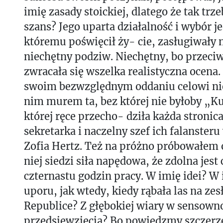
imię zasady stoickiej, dlatego że tak trze
szans? Jego uparta działalność i wybór j
któremu poświęcił ży- cie, zasługiwały 
niechętny podziw. Niechętny, bo przec
zwracała się wszelka realistyczna ocena
swoim bezwzględnym oddaniu celowi nie 
nim murem ta, bez której nie byłoby „Ku
której ręce przecho- dziła każda stronic
sekretarka i naczelny szef ich falansteru
Zofia Hertz. Też na próżno próbowałem 
niej siedzi siła napędowa, że zdolna jest
czternastu godzin pracy. W imię idei? W
uporu, jak wtedy, kiedy rąbała las na zes
Republice? Z głębokiej wiary w sensown
przedsięwzięcia? Bo powiedzmy szczerz