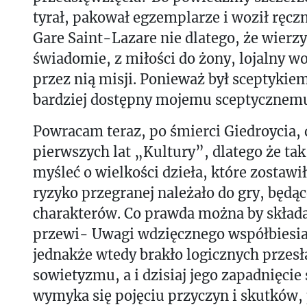
tyrał, pakował egzemplarze i woził rę
Gare Saint-Lazare nie dlatego, że wierzy
świadomie, z miłości do żony, lojalny w
przez nią misji. Ponieważ był sceptykie
bardziej dostępny mojemu sceptycznemu
Powracam teraz, po śmierci Giedroycia, 
pierwszych lat „Kultury”, dlatego że ta
myśleć o wielkości dzieła, które zostawił
ryzyko przegranej należało do gry, będąc
charakterów. Co prawda można by składa
przewi- Uwagi wdzięcznego współbiesia
jednakże wtedy brakło logicznych przes
sowietyzmu, a i dzisiaj jego zapadnięcie 
wymyka się pojęciu przyczyn i skutków,