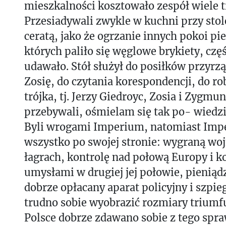
mieszkalności kosztowało zespół wiele t
Przesiadywali zwykle w kuchni przy sto
ceratą, jako że ogrzanie innych pokoi pi
których paliło się węglowe brykiety, czę
udawało. Stół służył do posiłków przyrz
Zosię, do czytania korespondencji, do ro
trójka, tj. Jerzy Giedroyc, Zosia i Zygmu
przebywali, ośmielam się tak po- wiedzie
Byli wrogami Imperium, natomiast Imp
wszystko po swojej stronie: wygraną wo
łagrach, kontrolę nad połową Europy i k
umysłami w drugiej jej połowie, pieniąd
dobrze opłacany aparat policyjny i szpie
trudno sobie wyobrazić rozmiary triumf
Polsce dobrze zdawano sobie z tego spra