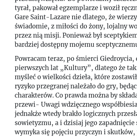
tyrał, pakował egzemplarze i woził rę
Gare Saint-Lazare nie dlatego, że wierzy
świadomie, z miłości do żony, lojalny w
przez nią misji. Ponieważ był sceptykie
bardziej dostępny mojemu sceptycznemu
Powracam teraz, po śmierci Giedroycia, 
pierwszych lat „Kultury”, dlatego że ta
myśleć o wielkości dzieła, które zostawił
ryzyko przegranej należało do gry, będąc
charakterów. Co prawda można by składa
przewi- Uwagi wdzięcznego współbiesia
jednakże wtedy brakło logicznych przes
sowietyzmu, a i dzisiaj jego zapadnięcie 
wymyka się pojęciu przyczyn i skutków,