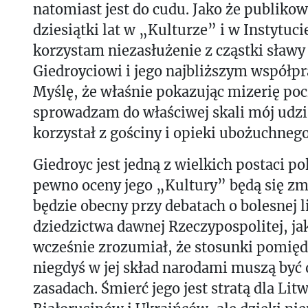
natomiast jest do cudu. Jako że publiko
dziesiątki lat w „Kulturze” i w Instytuci
korzystam niezasłużenie z cząstki sławy
Giedroyciowi i jego najbliższym współ
Myślę, że właśnie pokazując mizerię po
sprowadzam do właściwej skali mój udział
korzystał z gościny i opieki ubożuchneg
Giedroyc jest jedną z wielkich postaci pol
pewno oceny jego „Kultury” będą się zm
będzie obecny przy debatach o bolesnej l
dziedzictwa dawnej Rzeczypospolitej, ja
wcześnie zrozumiał, że stosunki pomię
niegdyś w jej skład narodami muszą być
zasadach. Śmierć jego jest stratą dla Lit