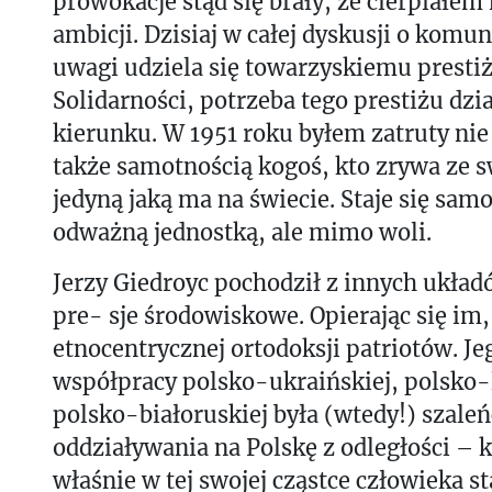
prowokacje stąd się brały, że cierpiałem
ambicji. Dzisiaj w całej dyskusji o komu
uwagi udziela się towarzyskiemu prestiż
Solidarności, potrzeba tego prestiżu dz
kierunku. W 1951 roku byłem zatruty ni
także samotnością kogoś, kto zrywa ze s
jedyną jaką ma na świecie. Staje się sam
odważną jednostką, ale mimo woli.
Jerzy Giedroyc pochodził z innych układó
pre- sje środowiskowe. Opierając się im,
etnocentrycznej ortodoksji patriotów. Je
współpracy polsko-ukraińskiej, polsko-l
polsko-białoruskiej była (wtedy!) szale
oddziaływania na Polskę z odległości –
właśnie w tej swojej cząstce człowieka s