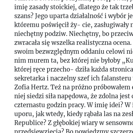
imię zasady stoickiej, dlatego że tak trze
szans? Jego uparta działalność i wybór j
któremu poświęcił ży- cie, zasługiwały 
niechętny podziw. Niechętny, bo przec
zwracała się wszelka realistyczna ocena
swoim bezwzględnym oddaniu celowi nie 
nim murem ta, bez której nie byłoby „Ku
której ręce przecho- dziła każda stronic
sekretarka i naczelny szef ich falansteru
Zofia Hertz. Też na próżno próbowałem 
niej siedzi siła napędowa, że zdolna jest
czternastu godzin pracy. W imię idei? W
uporu, jak wtedy, kiedy rąbała las na zes
Republice? Z głębokiej wiary w sensown
przedsięwzięcia? Bo powiedzmy szczerz