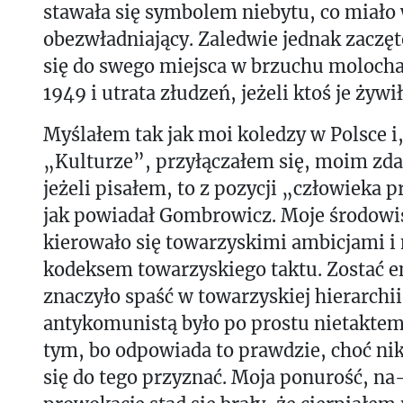
stawała się symbolem niebytu, co miało
obezwładniający. Zaledwie jednak zaczę
się do swego miejsca w brzuchu molocha,
1949 i utrata złudzeń, jeżeli ktoś je żywił
Myślałem tak jak moi koledzy w Polsce i,
„Kulturze”, przyłączałem się, moim zda
jeżeli pisałem, to z pozycji „człowieka
jak powiadał Gombrowicz. Moje środowi
kierowało się towarzyskimi ambicjami i
kodeksem towarzyskiego taktu. Zostać 
znaczyło spaść w towarzyskiej hierarchii.
antykomunistą było po prostu nietakt
tym, bo odpowiada to prawdzie, choć nikt
się do tego przyznać. Moja ponurość, na-