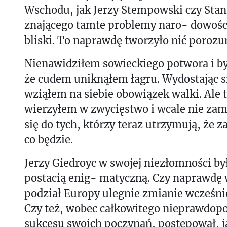
Wschodu, jak Jerzy Stempowski czy Stan
znającego tamte problemy naro- dowośc
bliski. To naprawdę tworzyło nić porozu
Nienawidziłem sowieckiego potwora i 
że cudem uniknąłem łagru. Wydostając si
wziąłem na siebie obowiązek walki. Ale t
wierzyłem w zwycięstwo i wcale nie za
się do tych, którzy teraz utrzymują, że z
co będzie.
Jerzy Giedroyc w swojej niezłomności by
postacią enig- matyczną. Czy naprawdę w
podział Europy ulegnie zmianie wcześniej
Czy też, wobec całkowitego nieprawdop
sukcesu swoich poczynań, postępował, j