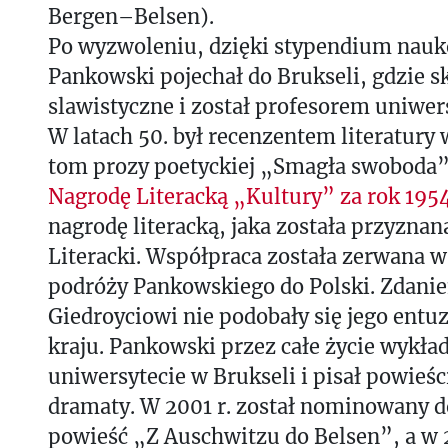
Bergen–Belsen).
Po wyzwoleniu, dzięki stypendium na
Pankowski pojechał do Brukseli, gdzie s
slawistyczne i został profesorem uniwer
W latach 50. był recenzentem literatury
tom prozy poetyckiej „Smagła swoboda”
Nagrodę Literacką „Kultury” za rok 195
nagrodę literacką, jaka została przyznan
Literacki. Współpraca została zerwana w 
podróży Pankowskiego do Polski. Zdani
Giedroyciowi nie podobały się jego entuz
kraju. Pankowski przez całe życie wykład
uniwersytecie w Brukseli i pisał powieści
dramaty. W 2001 r. został nominowany 
powieść „Z Auschwitzu do Belsen”, a w 