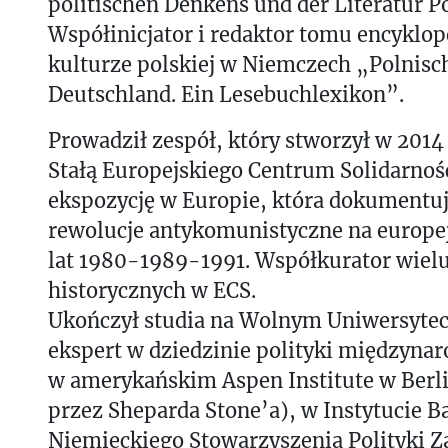
politischen Denkens und der Literatur Po
Współinicjator i redaktor tomu encyklo
kulturze polskiej w Niemczech „Polnisc
Deutschland. Ein Lesebuchlexikon”.
Prowadził zespół, który stworzył w 201
Stałą Europejskiego Centrum Solidarnośc
ekspozycję w Europie, która dokumentuj
rewolucje antykomunistyczne na europe
lat 1980-1989-1991. Współkurator wiel
historycznych w ECS.
Ukończył studia na Wolnym Uniwersyteci
ekspert w dziedzinie polityki międzyna
w amerykańskim Aspen Institute w Berl
przez Sheparda Stone’a), w Instytucie
Niemieckiego Stowarzyszenia Polityki Z