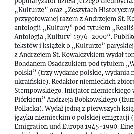
popularyzator dzieła Jerzego Giedroycia
„Kulturze” oraz „Zeszytach Historyczny
przygotowanej razem z Andrzejem St. 
antologii „Kultury” pod tytułem „Realiś
Antologia ‚Kultury’ 1976-2000“. Publik
tekstów i książek o „Kulturze” paryskiej
z Andrzejem St. Kowalczykiem wydał t
Bohdanem Osadczukiem pod tytułem „W
polski” (trzy wydanie polskie, wydania 
ukraińskie). Redaktor niemieckich zbio
Stempowskiego. Inicjator niemieckiego
Piórkiem” Andrzeja Bobkowskiego (tłu
Pollacka). Wydał jedną z pierwszych ks
języku niemieckim o polskiej emigracji 
Emigration und Europa 1945-1990. Eine 