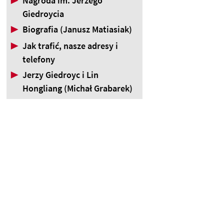
▶
Nagroda im. Jerzego
Giedroycia
▶
Biografia (Janusz Matiasiak)
▶
Jak trafić, nasze adresy i
telefony
▶
Jerzy Giedroyc i Lin
Hongliang (Michał Grabarek)