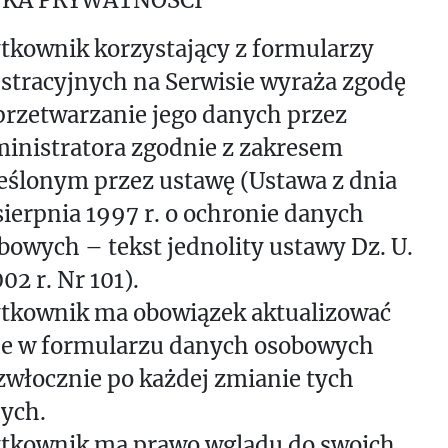
tkownik korzystający z formularzy
estracyjnych na Serwisie wyraża zgodę
przetwarzanie jego danych przez
inistratora zgodnie z zakresem
eślonym przez ustawę (Ustawa z dnia
sierpnia 1997 r. o ochronie danych
bowych – tekst jednolity ustawy Dz. U.
02 r. Nr 101).
tkownik ma obowiązek aktualizować
e w formularzu danych osobowych
zwłocznie po każdej zmianie tych
ych.
tkownik ma prawo wglądu do swoich