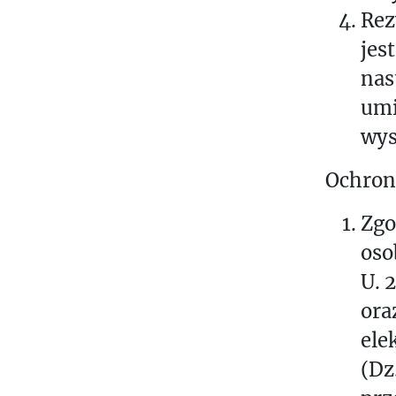
Rez
jes
nas
umi
wys
Ochron
Zgo
oso
U. 
ora
ele
(Dz