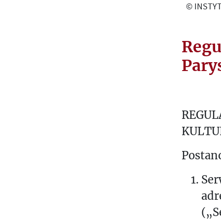
© INSTYT
Regu
Pary
REGUL
KULTU
Postan
Ser
adr
(„S