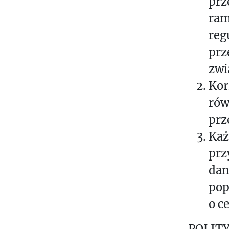
prz
ram
reg
prz
zwi
Kor
rów
prz
Każ
prz
dan
pop
o c
POLIT