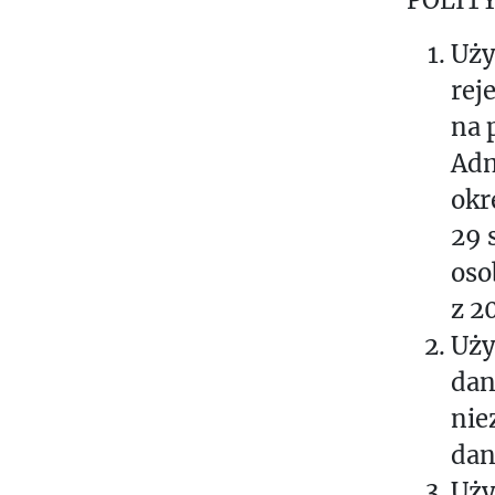
Uży
rej
na 
Adm
okr
29 
oso
z 20
Uży
dan
nie
dan
Uży