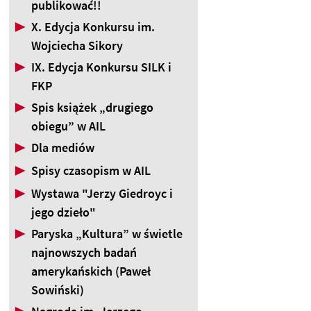
publikować!!
▶
X. Edycja Konkursu im.
Wojciecha Sikory
▶
IX. Edycja Konkursu SILK i
FKP
▶
Spis książek „drugiego
obiegu” w AIL
▶
Dla mediów
▶
Spisy czasopism w AIL
▶
Wystawa "Jerzy Giedroyc i
jego dzieło"
▶
Paryska „Kultura” w świetle
najnowszych badań
amerykańskich (Paweł
Sowiński)