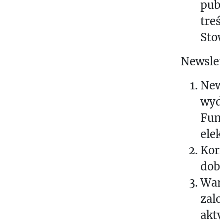
pub
tre
Sto
Newsle
New
wyd
Fun
ele
Kor
dob
War
zal
akt