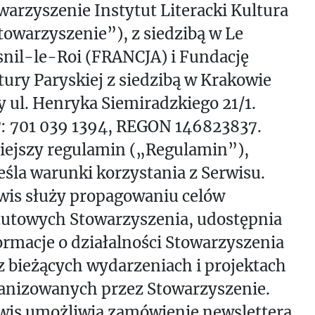
warzyszenie Instytut Literacki Kultura
towarzyszenie”), z siedzibą w Le
nil-le-Roi (FRANCJA) i Fundację
tury Paryskiej z siedzibą w Krakowie
y ul. Henryka Siemiradzkiego 21/1.
: 701 039 1394, REGON 146823837.
iejszy regulamin („Regulamin”),
eśla warunki korzystania z Serwisu.
wis służy propagowaniu celów
tutowych Stowarzyszenia, udostępnia
ormacje o działalności Stowarzyszenia
z bieżących wydarzeniach i projektach
anizowanych przez Stowarzyszenie.
wis umożliwia zamówienie newslettera