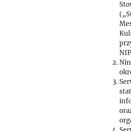
Sto
(„S
Mes
Kul
prz
NIP
Nin
okr
Ser
sta
inf
ora
org
Ser