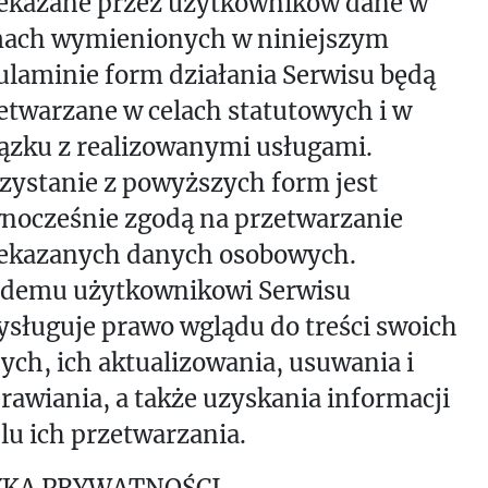
ekazane przez użytkowników dane w
ach wymienionych w niniejszym
ulaminie form działania Serwisu będą
etwarzane w celach statutowych i w
ązku z realizowanymi usługami.
zystanie z powyższych form jest
nocześnie zgodą na przetwarzanie
ekazanych danych osobowych.
demu użytkownikowi Serwisu
ysługuje prawo wglądu do treści swoich
ych, ich aktualizowania, usuwania i
rawiania, a także uzyskania informacji
elu ich przetwarzania.
YKA PRYWATNOŚCI