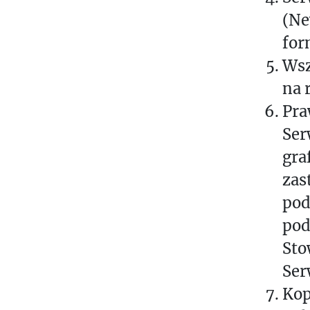
(Ne
for
Wsz
na 
Pra
Ser
gra
zas
pod
pod
Sto
Ser
Kop