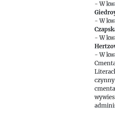
- W kw
Giedroy
- W kw
Czapsk
- W kw
Hertzo
- W kw
Cmenta
Literac
czynny 
cmentar
wywies
adminis
____