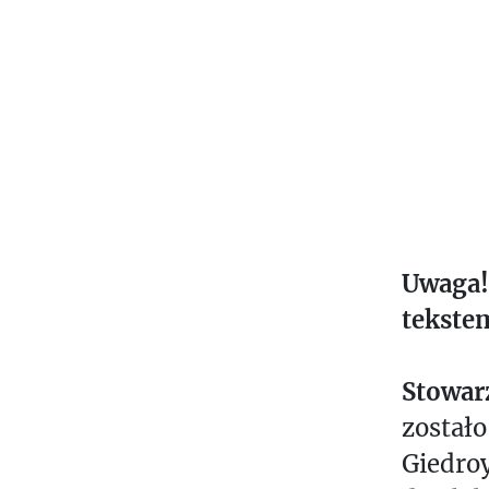
Uwaga!
tekste
Stowarz
zostało
Giedroy