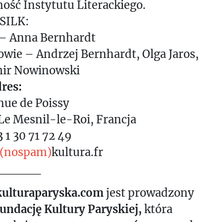
ność Instytutu Literackiego.
 SILK:
 – Anna Bernhardt
wie – Andrzej Bernhardt, Olga Jaros,
ir Nowinowski
res:
nue de Poissy
e Mesnil-le-Roi, Francja
3 1 30 71 72 49
(nospam)
kultura.fr
_____
ulturaparyska.com
jest prowadzony
undację Kultury Paryskiej,
która