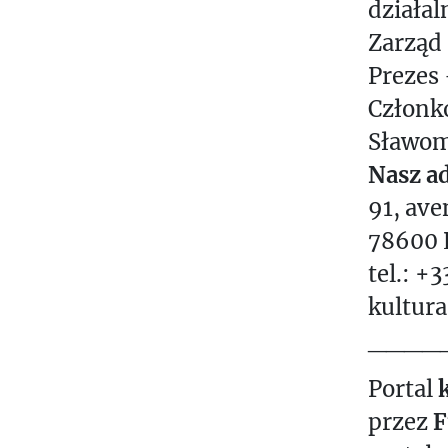
działal
Zarząd
Prezes
Członko
Sławom
Nasz ad
91, ave
78600 L
tel.: +3
kultura
____
Portal
k
przez
F