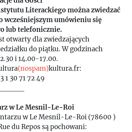
cje dla Gości
stytutu Literackiego można zwiedzać
po wcześniejszym umówieniu się
 lub telefonicznie.
t otwarty dla zwiedzających
edziałku do piątku. W godzinach
2.30 i 14.00-17.00.
ultura
(nospam)
kultura.fr:
33 1 30 71 72 49
_____
rz w Le Mesnil-Le-Roi
ntarzu w Le Mesnil-Le-Roi (78600 )
Rue du Repos są pochowani: