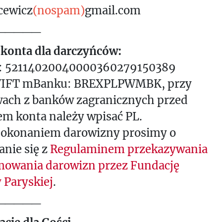
cewicz
(nospam)
gmail.com
_____
konta dla darczyńców:
 52114020040000360279150389
IFT mBanku: BREXPLPWMBK, przy
wach z banków zagranicznych przed
m konta należy wpisać PL.
dokonaniem darowizny prosimy o
nie się z
Regulaminem przekazywania
jmowania darowizn przez Fundację
 Paryskiej
.
_____