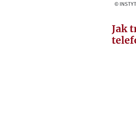
© INSTYT
Jak t
tele