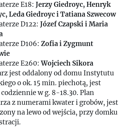
aterze E18:
Jerzy Giedroyc, Henryk
c, Leda Giedroyc i Tatiana Szwecow
aterze D122:
Józef Czapski i Maria
a
aterze D106:
Zofia i Zygmunt
wie
aterze E260:
Wojciech Sikora
rz jest oddalony od domu Instytutu
kiego o ok. 15 min. piechotą, jest
codziennie w g. 8-18.30. Plan
za z numerami kwater i grobów, jest
zony na lewo od wejścia, przy domku
tracji.
_______