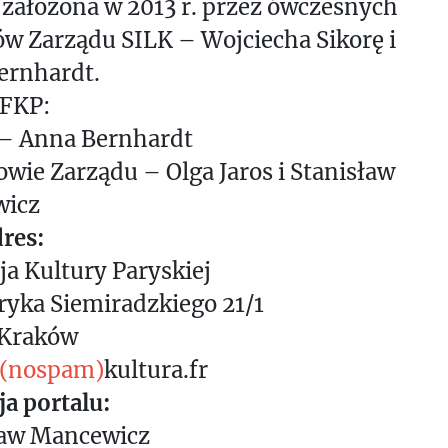
 założona w 2013 r. przez ówczesnych
w Zarządu SILK – Wojciecha Sikorę i
ernhardt.
 FKP:
 – Anna Bernhardt
wie Zarządu – Olga Jaros i Stanisław
icz
res:
a Kultury Paryskiej
ryka Siemiradzkiego 21/1
 Kraków
(nospam)
kultura.fr
a portalu:
ław Mancewicz