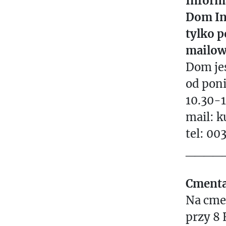
Informa
Dom In
tylko 
mailowo
Dom jes
od poni
10.30-1
mail: k
tel: 00
____
Cmenta
Na cme
przy 8 