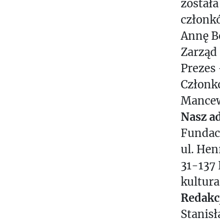
została
członkó
Annę B
Zarząd
Prezes
Członko
Mancew
Nasz ad
Fundacj
ul. Hen
31-137
kultura
Redakcj
Stanis