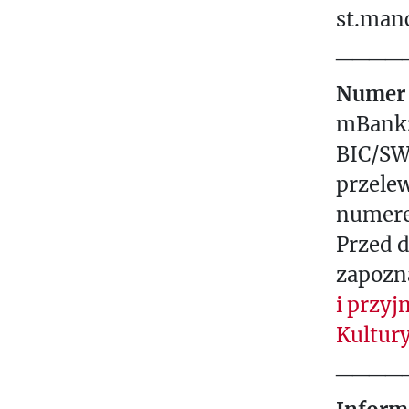
st.man
____
Numer 
mBank:
BIC/SW
przele
numere
Przed 
zapozna
i przy
Kultury
____