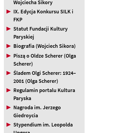
Wojciecha Sikory
▶
IX. Edycja Konkursu SILK i
FKP
▶
Statut Fundacji Kultury
Paryskiej
▶
Biografia (Wojciech Sikora)
▶
Piszą o Oldze Scherer (Olga
Scherer)
▶
Śladem Olgi Scherer: 1924–
2001 (Olga Scherer)
▶
Regulamin portalu Kultura
Paryska
▶
Nagroda im. Jerzego
Giedroycia
▶
Stypendium im. Leopolda
Ungera