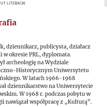
UT LITERACKI
rafia
k, dziennikarz, publicysta, działacz
i w okresie PRL, dyplomata.
ł archeologię na Wydziale
ficzno-Historycznym Uniwersytetu
ońskiego. W latach 1966-1968
ał dziennikarstwo na Uniwersytecie
wskim. W 1968 r. podczas pobytu w
i nawiązał współpracę z „Kulturą”.