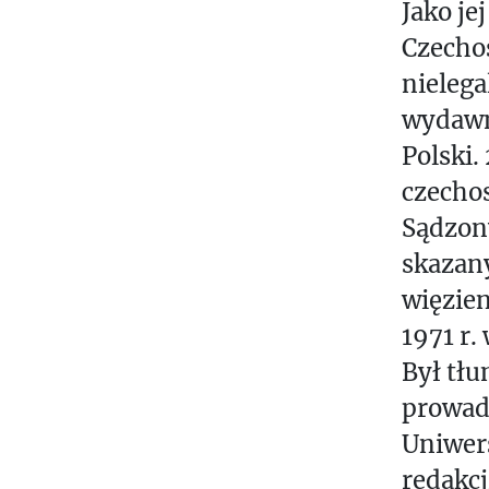
Jako je
Czechos
nieleg
wydawn
Polski.
czecho
Sądzony
skazany
więzien
1971 r.
Był tłu
prowadz
Uniwers
redakcj