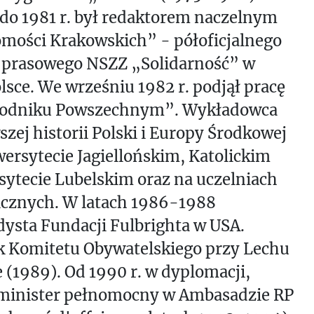
 do 1981 r. był redaktorem naczelnym
mości Krakowskich” - półoficjalnego
 prasowego NSZZ „Solidarność” w
sce. We wrześniu 1982 r. podjął pracę
odniku Powszechnym”. Wykładowca
zej historii Polski i Europy Środkowej
ersytecie Jagiellońskim, Katolickim
ytecie Lubelskim oraz na uczelniach
icznych. W latach 1986-1988
ysta Fundacji Fulbrighta w USA.
k Komitetu Obywatelskiego przy Lechu
 (1989). Od 1990 r. w dyplomacji,
minister pełnomocny w Ambasadzie RP