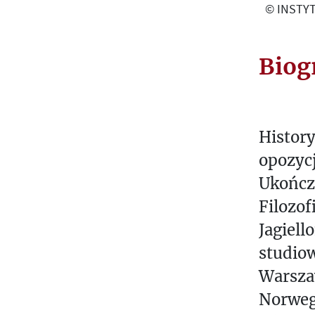
© INSTYT
Biog
History
opozycj
Ukończy
Filozo
Jagiell
studiow
Warsza
Norwegi