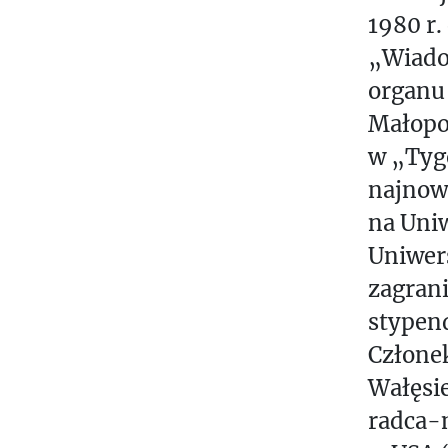
1980 r.
„Wiado
organu
Małopol
w „Tyg
najnows
na Uniw
Uniwers
zagran
stypend
Człone
Wałęsie
radca-