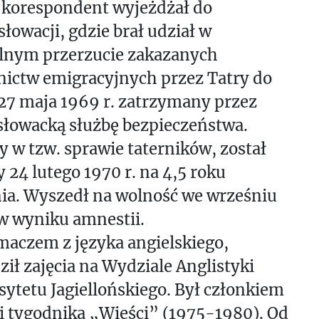
j korespondent wyjeżdżał do
łowacji, gdzie brał udział w
alnym przerzucie zakazanych
ictw emigracyjnych przez Tatry do
 27 maja 1969 r. zatrzymany przez
słowacką służbę bezpieczeństwa.
 w tzw. sprawie taterników, został
 24 lutego 1970 r. na 4,5 roku
ia. Wyszedł na wolność we wrześniu
 w wyniku amnestii.
maczem z języka angielskiego,
ił zajęcia na Wydziale Anglistyki
ytetu Jagiellońskiego. Był członkiem
i tygodnika „Wieści” (1975-1980). Od