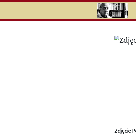
RU
UK
Search
Zdjęcie P