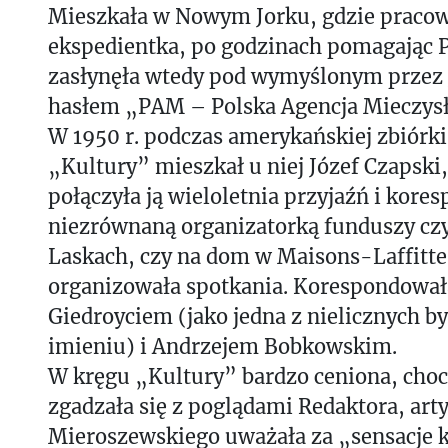
Mieszkała w Nowym Jorku, gdzie pracow
ekspedientka, po godzinach pomagając 
zasłynęła wtedy pod wymyślonym przez 
hasłem „PAM – Polska Agencja Mieczys
W 1950 r. podczas amerykańskiej zbiórk
„Kultury” mieszkał u niej Józef Czapski
połączyła ją wieloletnia przyjaźń i kores
niezrównaną organizatorką funduszy cz
Laskach, czy na dom w Maisons-Laffitte, s
organizowała spotkania. Korespondował
Giedroyciem (jako jedna z nielicznych by
imieniu) i Andrzejem Bobkowskim.
W kręgu „Kultury” bardzo ceniona, choc
zgadzała się z poglądami Redaktora, art
Mieroszewskiego uważała za „sensacje 