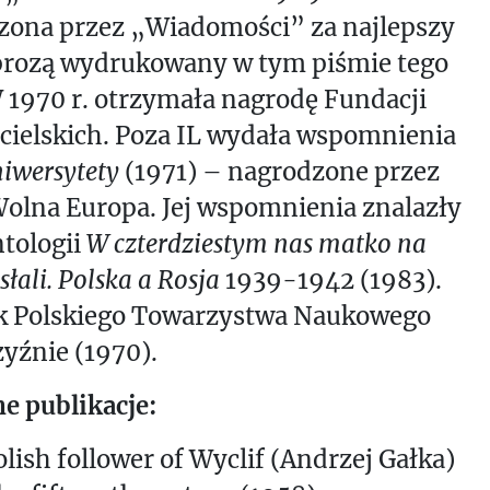
zona przez „Wiadomości” za najlepszy
prozą wydrukowany w tym piśmie tego
 1970 r. otrzymała nagrodę Fundacji
cielskich. Poza IL wydała wspomnienia
iwersytety
(1971) – nagrodzone przez
olna Europa. Jej wspomnienia znalazły
ntologii
W czterdziestym nas matko na
słali. Polska a Rosja
1939-1942 (1983).
k Polskiego Towarzystwa Naukowego
yźnie (1970).
e publikacje:
olish follower of Wyclif (Andrzej Gałka)