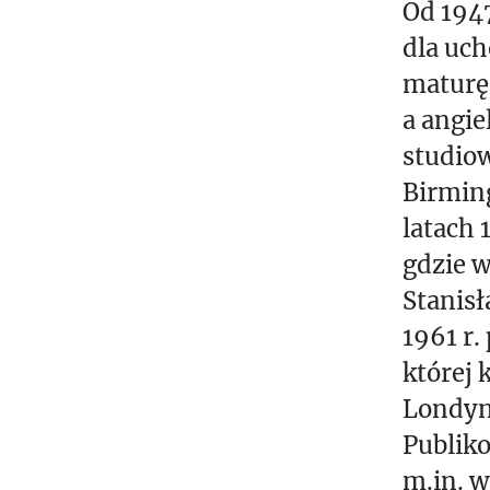
Od 1947
dla uch
maturę 
a angie
studiow
Birming
latach 
gdzie w
Stanis
1961 r.
której 
Londyn
Publik
m.in. w