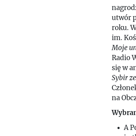
nagrod
utwór 
roku. W
im. Koś
Moje un
Radio W
się w a
Sybir ze
Człone
na Obcz
Wybran
A P