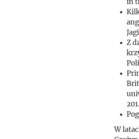
in 
Kil
ang
Jag
Z d
krz
Pol
Pri
Bri
uni
201
Pog
W lata