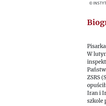
© INSTYT
Biog
Pisarka
W lutym
inspekt
Państw
ZSRS (S
opuścił
Iran i 
szkole 