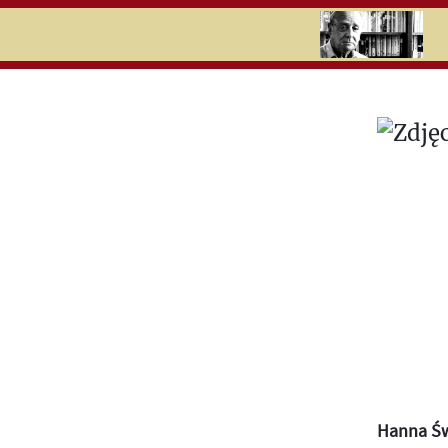
RU
UK
Search
Hanna Św