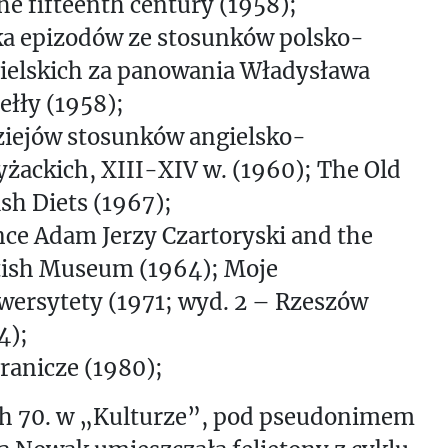
the fifteenth century (1958);
ka epizodów ze stosunków polsko-
ielskich za panowania Władysława
iełły (1958);
ziejów stosunków angielsko-
yżackich, XIII-XIV w. (1960); The Old
ish Diets (1967);
nce Adam Jerzy Czartoryski and the
tish Museum (1964); Moje
wersytety (1971; wyd. 2 – Rzeszów
4);
ranicze (1980);
ch 70. w „Kulturze”, pod pseudonimem