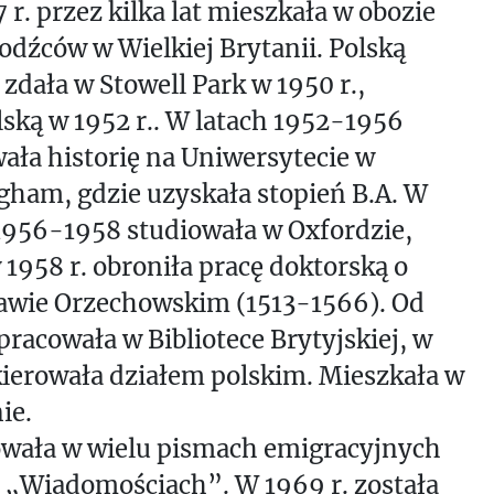
 r. przez kilka lat mieszkała w obozie
odźców w Wielkiej Brytanii. Polską
zdała w Stowell Park w 1950 r.,
lską w 1952 r.. W latach 1952-1956
ała historię na Uniwersytecie w
ham, gdzie uzyskała stopień B.A. W
1956-1958 studiowała w Oxfordzie,
 1958 r. obroniła pracę doktorską o
ławie Orzechowskim (1513-1566). Od
 pracowała w Bibliotece Brytyjskiej, w
kierowała działem polskim. Mieszkała w
ie.
owała w wielu pismach emigracyjnych
 „Wiadomościach”. W 1969 r. została