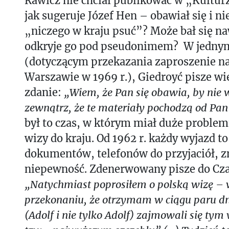
Rawicz nie chciał publikować w „Kultur
jak sugeruje Józef Hen – obawiał się i ni
„niczego w kraju psuć”? Może bał się na
odkryje go pod pseudonimem? W jednym
(dotyczącym przekazania zaproszenie na 
Warszawie w 1969 r.), Giedroyć pisze w
zdanie:
„Wiem, że Pan się obawia, by nie 
zewnątrz, że te materiały pochodzą od Pan
był to czas, w którym miał duże proble
wizy do kraju. Od 1962 r. każdy wyjazd t
dokumentów, telefonów do przyjaciół, z
niepewność. Zdenerwowany pisze do Cz
„Natychmiast poprosiłem o polską wizę 
przekonaniu, że otrzymam w ciągu paru dni
(Adolf i nie tylko Adolf) zajmowali się ty