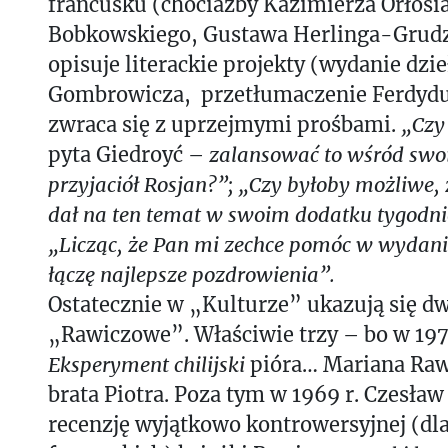
francusku (chociażby Kazimierza Orłosia
Bobkowskiego, Gustawa Herlinga-Grudz
opisuje literackie projekty (wydanie dzi
Gombrowicza, przetłumaczenie Ferdydur
zwraca się z uprzejmymi prośbami.
„Czy
pyta Giedroyć –
zalansować to wśród swo
przyjaciół Rosjan?”; „Czy byłoby możliwe,
dał na ten temat w swoim dodatku tygodn
„Licząc, że Pan mi zechce pomóc w wydaniu
łączę najlepsze pozdrowienia”.
Ostatecznie w „Kulturze” ukazują się dw
„Rawiczowe”. Właściwie trzy – bo w 1971
Eksperyment chilijski
pióra… Mariana Raw
brata Piotra. Poza tym w 1969 r. Czesław
recenzję wyjątkowo kontrowersyjnej (dl