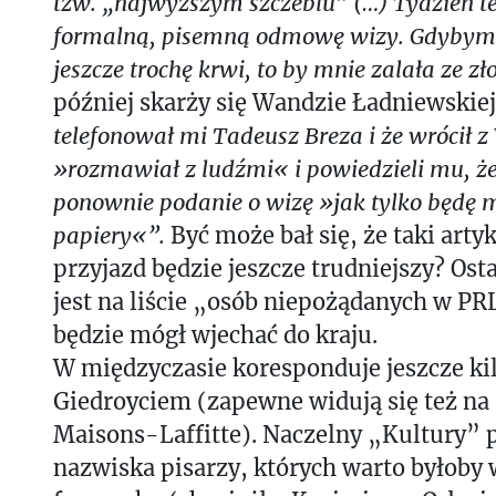
tzw. „najwyższym szczeblu” (…) Tydzień 
formalną, pisemną odmowę wizy. Gdybym 
jeszcze trochę krwi, to by mnie zalała ze zło
później skarży się Wandzie Ładniewskie
telefonował mi Tadeusz Breza i że wrócił 
»rozmawiał z ludźmi« i powiedzieli mu, ż
ponownie podanie o wizę »jak tylko będę 
papiery«”.
Być może bał się, że taki arty
przyjazd będzie jeszcze trudniejszy? Osta
jest na liście „osób niepożądanych w PRL
będzie mógł wjechać do kraju.
W międzyczasie koresponduje jeszcze ki
Giedroyciem (zapewne widują się też na
Maisons-Laffitte). Naczelny „Kultury” 
nazwiska pisarzy, których warto byłoby