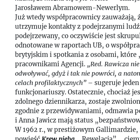
Jarosławem Abramowem-Newerlym.
Już wtedy współpracownicy zauważają, 
utrzymuje kontakty z podejrzanymi ludź
podejrzewany, co oczywiście jest skrupu
odnotowane w raportach UB, o współpr
brytyjskim i spotkania z osobami, któr
pracownikami Agencji.
„Red. Rawicza nie
odwoływać, gdyż i tak nie powróci, a nato
celach profilaktycznych”
– sugeruje jeden
funkcjonariuszy. Ostatecznie, chociaż j
zdolnego dziennikarza, zostaje zwolniony
zgodnie z przewidywaniami, odmawia po
i Anna Jawicz mają status „bezpaństw
W 1962 r., w prestiżowym Gallimardzie, 
powieść
Krew nieba
. „Rewelacja”, „ciem