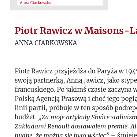
Anna Ciarkowska
Piotr Rawicz w Maisons-La
ANNA CIARKOWSKA
Piotr Rawicz przyjeżdża do Paryża w 194
swoją partnerką, Anną Jawicz, jako styp
francuskiego. Po jakimś czasie zaczyna 
Polską Agencją Prasową i choć jego poglą
linii partii, próbuje w ten sposób pod
budżet.
„Za moje artykuły Słońce staliniz
Zakładami Renault dostawałem premie. Ale
nudne, że można się było wściec”
– śmieje 