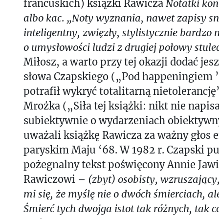
francuskich) książki Rawicza
Notatki kon
albo kac
.
„Noty wyznania, nawet zapisy sn
inteligentny, zwięzły, stylistycznie bardzo
o umysłowości ludzi z drugiej połowy stule
Miłosz, a warto przy tej okazji dodać jesz
słowa Czapskiego („Pod happeningiem 
potrafił wykryć totalitarną nietolerancj
Mrożka („Siła tej książki: nikt nie napis
subiektywnie o wydarzeniach obiektywn
uważali książkę Rawicza za ważny głos 
paryskim Maju ‘68. W 1982 r. Czapski pu
pożegnalny tekst poświęcony Annie Jawic
Rawiczowi –
(zbyt) osobisty, wzruszający,
mi się, że myślę nie o dwóch śmierciach, ale
Śmierć tych dwojga istot tak różnych, tak co