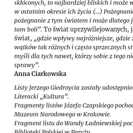
skłóconych, to najbardziej bliskich i może w
w ostatnim okresie ich życia (…) Pożegnani
pożegnanie z tym światem i może dlatego je
tam boli”.
To świat uprzywilejowanych, 
świat,
„gdzie wpływy najróżniejsze, gdzie 
wątków tak różnych i często sprzecznych s
myśli dla tych nawet, którzy sobie z tego n
sprawy”.
Anna Ciarkowska
Listy Jerzego Giedroycia zostały udostępnio
Literacki „Kultura”.
Fragmenty listów Józefa Czapskiego poch
Muzeum Narodowego w Krakowie.
Fragment listu do Wandy Ładniewskiej po
Biblioteki Polskiej w Paryżu.