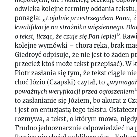
odwleka kolejne terminy oddania tekstu,
ponagla:
„Lojalnie przestrzegałem Pana,
kwalifikacje na strażnika więziennego. Dl
o tekst, licząc, że czuje się Pan lepiej”.
Rawic
kolejne wymówki – chora ręka, brak mas
Giedroyć odpisuje, że nie jest to żaden 
przecież ktoś może tekst przepisać). W k
Piotr zasłania się tym, że tekst ciągle ni
choć Józio (Czapski) czytał, to
„wymagałb
poważnych weryfikacji przed ogłoszeniem
to zasłanianie się Józiem, bo akurat z 
i jest on entuzjastą tego tekstu. Ostatecz
rozmywa, a tekst, o którym mowa, nigdy 
Trudno jednoznacznie odpowiedzieć na 