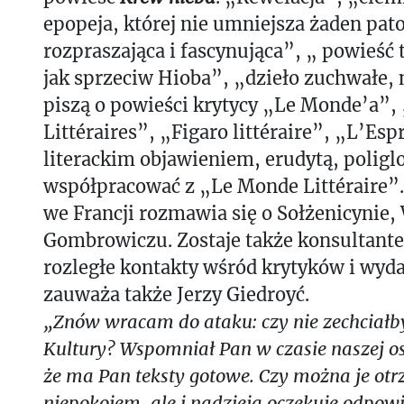
epopeja, której nie umniejsza żaden pat
rozpraszająca i fascynująca”, „ powieść 
jak sprzeciw Hioba”, „dzieło zuchwałe,
piszą o powieści krytycy „Le Monde’a”,
Littéraires”, „Figaro littéraire”, „L’Espr
literackim objawieniem, erudytą, poligl
współpracować z „Le Monde Littéraire”.
we Francji rozmawia się o Sołżenicynie,
Gombrowiczu. Zostaje także konsultant
rozległe kontakty wśród krytyków i wyda
zauważa także Jerzy Giedroyć.
„Znów wracam do ataku: czy nie zechciałb
Kultury? Wspomniał Pan w czasie naszej o
że ma Pan teksty gotowe. Czy można je otr
niepokojem, ale i nadzieją oczekuję odpowi