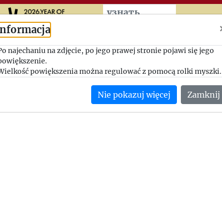
Przeskocz do treści zasad
узнать
больше
Informacja
Dalsze zdalne rozkazy
Po najechaniu na zdjęcie, po jego prawej stronie pojawi się jego
powiększenie.
1946-05-18, Zofia Hertz - Jerzy Giedroyc
Wielkość powiększenia można regulować z pomocą rolki myszki.
Jerzy Giedroyc poleca pracownikom Instytutu, żeby wynajęli 
Nie pokazuj więcej
Zamknij