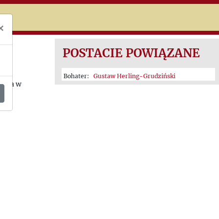
niczej
×
POSTACIE POWIĄZANE
Bohater:
Gustaw Herling-Grudziński
aria w