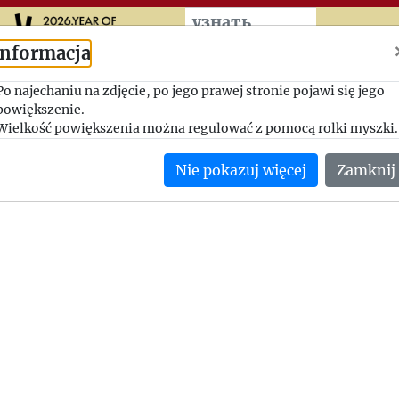
Przeskocz do treści zasad
узнать
больше
Informacja
Stawka za opowiadanie
Po najechaniu na zdjęcie, po jego prawej stronie pojawi się jego
powiększenie.
1947-07-14, Jerzy Giedroyc - Herminia Naglerowa
Wielkość powiększenia można regulować z pomocą rolki myszki.
Jerzy Giedroyc wyjaśnia Herminii Naglerowej, dlaczego homor
Nie pokazuj więcej
Zamknij
"Kulturze" są niskie.