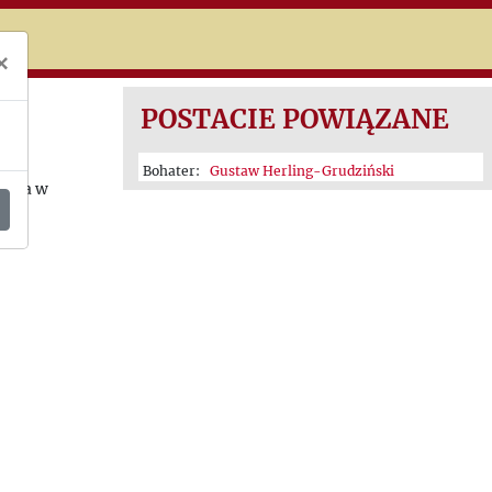
niczej
×
POSTACIE POWIĄZANE
Bohater:
Gustaw Herling-Grudziński
aria w