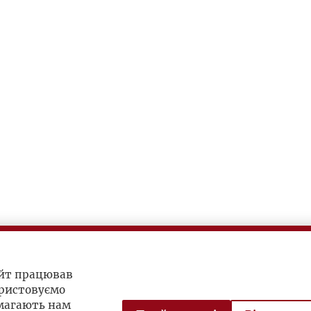
айт працював
ристовуємо
омагають нам