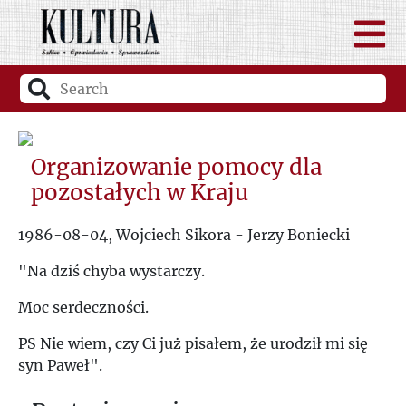
Organizowanie pomocy dla
pozostałych w Kraju
1986-08-04, Wojciech Sikora - Jerzy Boniecki
"Na dziś chyba wystarczy.
Moc serdeczności.
PS Nie wiem, czy Ci już pisałem, że urodził mi się
syn Paweł".