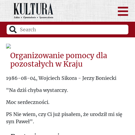
Organizowanie pomocy dla
pozostałych w Kraju
1986-08-04, Wojciech Sikora - Jerzy Boniecki
"Na dziś chyba wystarczy.
Moc serdeczności.
PS Nie wiem, czy Ci już pisałem, że urodził mi się
syn Paweł".