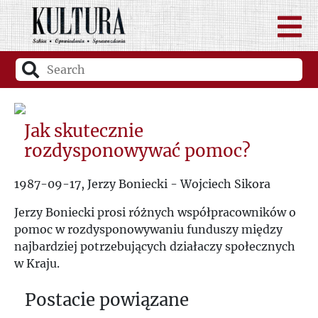
Jak skutecznie
rozdysponowywać pomoc?
1987-09-17, Jerzy Boniecki - Wojciech Sikora
Jerzy Boniecki prosi różnych współpracowników o
pomoc w rozdysponowywaniu funduszy między
najbardziej potrzebujących działaczy społecznych
w Kraju.
Postacie powiązane