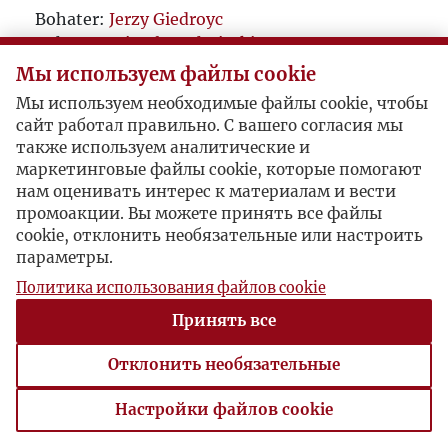
Bohater:
Jerzy Giedroyc
Bohater:
Mirosław Chojecki
Bohater:
Wojciech Zagała
Мы используем файлы cookie
Bohater:
Józef Święcicki
Мы используем необходимые файлы cookie, чтобы
Bohater:
Eugeniusz Smolar
сайт работал правильно. С вашего согласия мы
также используем аналитические и
маркетинговые файлы cookie, которые помогают
нам оценивать интерес к материалам и вести
промоакции. Вы можете принять все файлы
cookie, отклонить необязательные или настроить
параметры.
Политика использования файлов cookie
Принять все
Отклонить необязательные
Настройки файлов cookie
Настройки файлов cookie