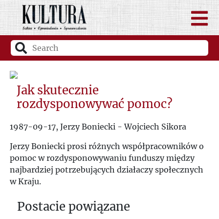
Jak skutecznie
rozdysponowywać pomoc?
1987-09-17, Jerzy Boniecki - Wojciech Sikora
Jerzy Boniecki prosi różnych współpracowników o
pomoc w rozdysponowywaniu funduszy między
najbardziej potrzebujących działaczy społecznych
w Kraju.
Postacie powiązane