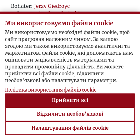
Bohater:
Jerzy Giedroyc
Bohater:
Mirosław Chojecki
Bohater:
Wojciech Zagała
Ми використовуємо файли cookie
Bohater:
Józef Święcicki
Ми використовуємо необхідні файли cookie, щоб
Bohater:
Eugeniusz Smolar
сайт працював належним чином. За вашою
згодою ми також використовуємо аналітичні та
маркетингові файли cookie, які допомагають нам
оцінювати зацікавленість матеріалами та
провадити промоційну діяльність. Ви можете
прийняти всі файли cookie, відхилити
необов'язкові або налаштувати параметри.
Політика використання файлів cookie
Прийняти всі
Відхилити необов'язкові
Налаштування файлів cookie
Налаштування файлів cookie