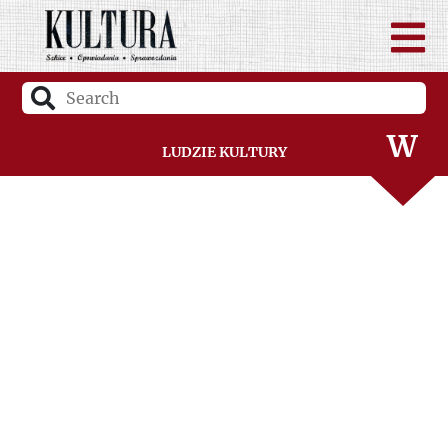
U
V
W
Ludzie Kultury
Z
Ż