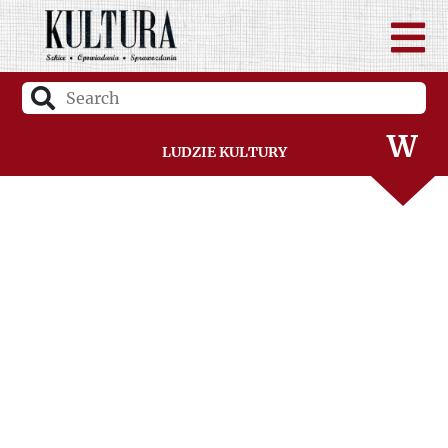
U
V
W
Ludzie Kultury
Z
Ż