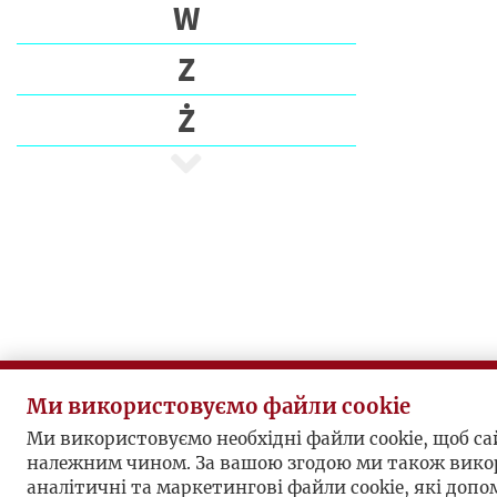
E
W
C
Z
I
Ż
P
I
S
A
R
Z
E
P
U
Ми використовуємо файли cookie
B
L
Ми використовуємо необхідні файли cookie, щоб с
належним чином. За вашою згодою ми також вико
I
аналітичні та маркетингові файли cookie, які доп