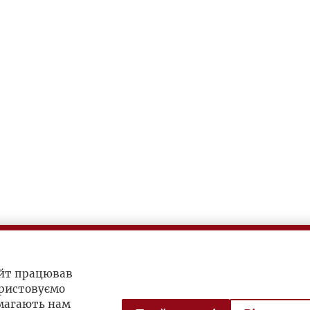
айт працював
ристовуємо
омагають нам