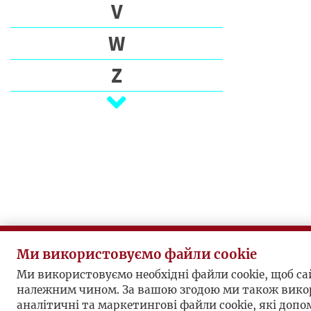
E
V
C
W
I
Z
P
I
Ż
S
A
R
Z
E
P
U
Ми використовуємо файли cookie
B
L
Ми використовуємо необхідні файли cookie, щоб с
належним чином. За вашою згодою ми також вико
I
аналітичні та маркетингові файли cookie, які доп