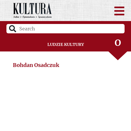
M
N
O
Ludzie Kultury
P
Bohdan Osadczuk
R
S
Ś
T