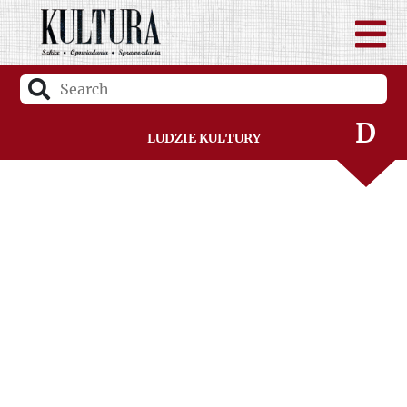
B
C
D
Ludzie Kultury
F
G
H
I
J