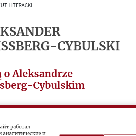
UT LITERACKI
EKSANDER
SSBERG-CYBULSKI
ą o Aleksandrze
sberg-Cybulskim
zapski, Weltbürger
айт работал
ra” 1964, nr 5/199
м аналитические и