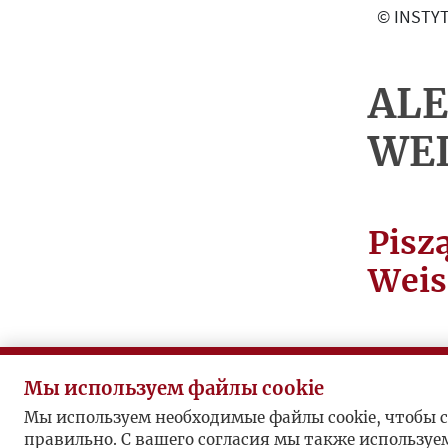
О
© INSTYT
Г
Р
А
AL
Ф
WEI
И
Я
В
Pisz
А
Ж
Weis
Н
Е
Й
Ш
Мы используем файлы cookie
Józef C
И
Мы используем необходимые файлы cookie, чтобы с
„Kultu
Е
правильно. С вашего согласия мы также используе