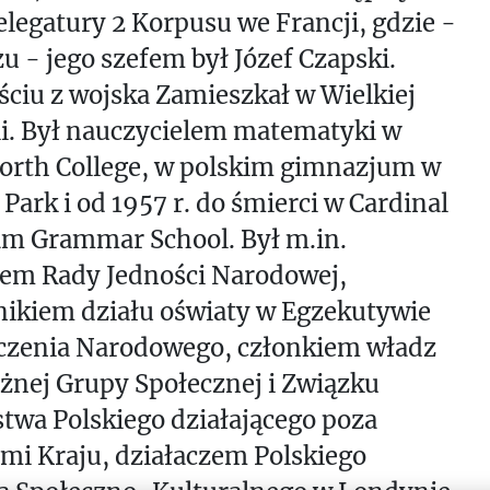
elegatury 2 Korpusu we Francji, gdzie -
u - jego szefem był Józef Czapski.
ściu z wojska Zamieszkał w Wielkiej
i. Był nauczycielem matematyki w
orth College, w polskim gimnazjum w
 Park i od 1957 r. do śmierci w Cardinal
m Grammar School. Był m.in.
iem Rady Jedności Narodowej,
nikiem działu oświaty w Egzekutywie
czenia Narodowego, członkiem władz
żnej Grupy Społecznej i Związku
twa Polskiego działającego poza
mi Kraju, działaczem Polskiego