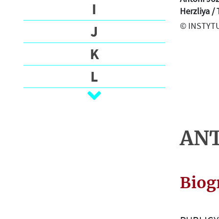
О
I
Herzliya / 
Г
© INSTYTU
J
Р
А
K
Ф
И
L
Я
Ł
П
M
И
С
ANT
N
Ь
М
O
А
Biog
P
R