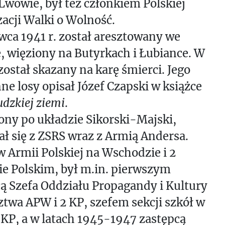
wowie, był też członkiem Polskiej
acji Walki o Wolność.
wca 1941 r. został aresztowany we
 więziony na Butyrkach i Łubiance. W
 został skazany na karę śmierci. Jego
ne losy opisał Józef Czapski w książce
udzkiej ziemi
.
ny po układzie Sikorski-Majski,
ł się z ZSRS wraz z Armią Andersa.
w Armii Polskiej na Wschodzie i 2
e Polskim, był m.in. pierwszym
ą Szefa Oddziału Propagandy i Kultury
wa APW i 2 KP, szefem sekcji szkół w
 KP, a w latach 1945-1947 zastępcą