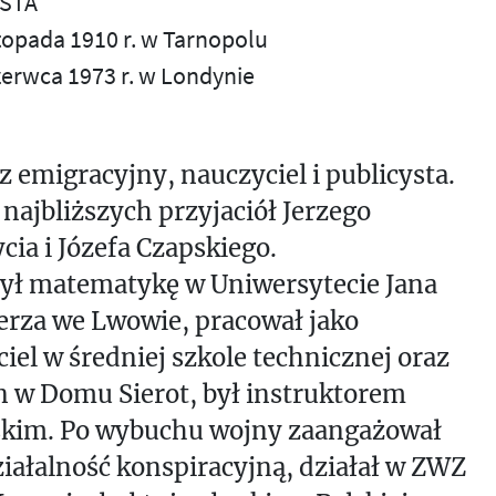
STA
stopada 1910 r. w Tarnopolu
zerwca 1973 r. w Londynie
z emigracyjny, nauczyciel i publicysta.
 najbliższych przyjaciół Jerzego
cia i Józefa Czapskiego.
ył matematykę w Uniwersytecie Jana
erza we Lwowie, pracował jako
iel w średniej szkole technicznej oraz
 w Domu Sierot, był instruktorem
skim. Po wybuchu wojny zaangażował
ziałalność konspiracyjną, działał w ZWZ