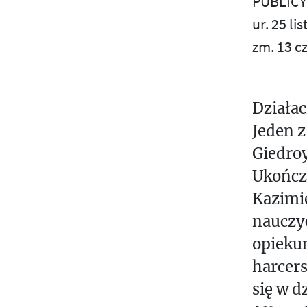
PUBLICY
S
ur. 25 li
zm. 13 c
Ś
T
Działac
U
Jeden z
V
Giedroy
W
Ukończ
Kazimi
Z
nauczyc
Ż
opiekun
harcer
się w d