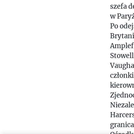
szefa d
w Paryż
Po odej
Brytani
Amplef
Stowell
Vaugha
członk
kierow
Zjedno
Niezale
Harcers
granica