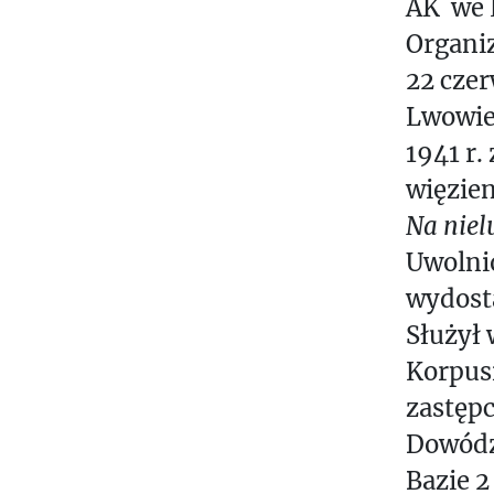
AK we L
Organiz
22 czer
Lwowie,
1941 r.
więzien
Na niel
Uwolnio
wydosta
Służył 
Korpusi
zastępc
Dowództ
Bazie 2