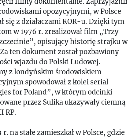
ręcił filmy dokumentalne. Zaprzyjaźnił
środowiskami opozycyjnymi, w Polsce
ł się z działaczami KOR-u. Dzięki tym
om w 1976 r. zrealizował film „Trzy
zczecinie”, opisujący historię strajku w
. Za ten dokument został pozbawiony
ści wjazdu do Polski Ludowej.
my z londyńskim środowiskiem
yjnym spowodował z kolei serial
les for Poland”, w którym odcinki
rowane przez Sulika ukazywały ciemną
II RP.
 r. na stałe zamieszkał w Polsce, gdzie