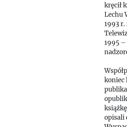
kręcił 
Lechu W
1993 r.
Telewiz
1995 – 
nadzor
Współpr
koniec 
publika
opubli
książkę
opisali
Wyspach