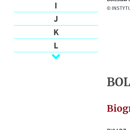
О
I
© INSTYTU
Г
J
Р
А
K
Ф
И
L
Я
Ł
В
M
А
Ж
BOL
N
Н
Е
O
Й
Biog
P
Ш
И
R
Е