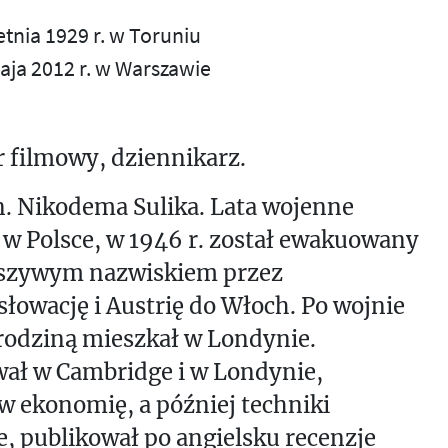
etnia 1929 r. w Toruniu
aja 2012 r. w Warszawie
 filmowy, dziennikarz.
. Nikodema Sulika. Lata wojenne
 w Polsce, w 1946 r. został ewakuowany
łszywym nazwiskiem przez
łowację i Austrię do Włoch. Po wojnie
rodziną mieszkał w Londynie.
wał w Cambridge i w Londynie,
w ekonomię, a później techniki
, publikował po angielsku recenzje