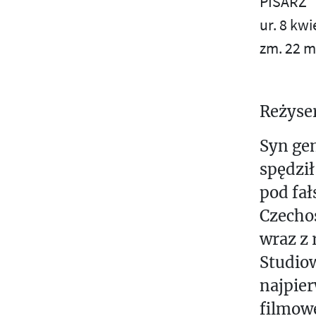
PISARZ
Т
S
ur. 8 kwi
Е
zm. 22 m
Ś
К
С
T
Т
Reżyser
Ы
U
Т
Syn gen
V
И
spędził
W
Р
pod fa
А
Z
Czechos
Ж
wraz z 
О
Ż
М
Studio
Л
najpier
И
filmowe