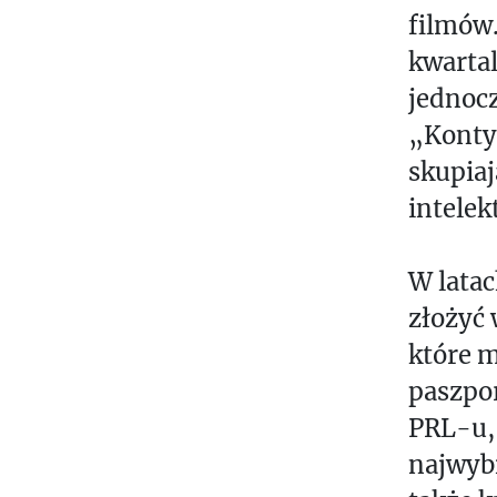
П
filmów.
И
kwartal
С
jednoc
Ь
„Konty
М
skupia
А
intelek
М
У
W latac
Л
złożyć 
Ь
Т
które 
И
paszpo
М
PRL-u, 
Е
najwybi
Д