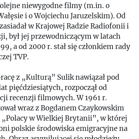
kolejne niewygodne filmy (m.in. o
ałęsie i o Wojciechu Jaruzelskim). Od
 zasiadał w Krajowej Radzie Radiofonii i
ji, był jej przewodniczącym w latach
99, a od 2000 r. stał się członkiem rady
czej TVP.
acę z „Kulturą” Sulik nawiązał pod
lat pięćdziesiątych, rozpoczął od
cji recenzji filmowych. W 1961 r.
kował wraz z Bogdanem Czaykowskim
 „Polacy w Wielkiej Brytanii”, w której
 oni polskie środowiska emigracyjne na
. Obraz asymilującej się młodzieży