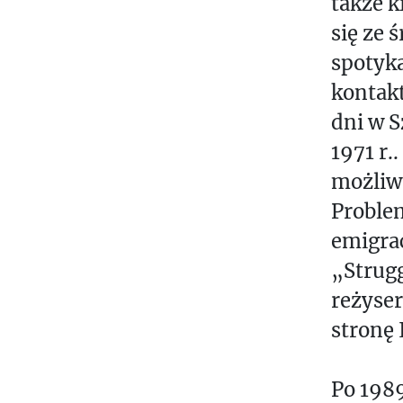
także k
И
się ze 
А
spotyka
kontakt
dni w S
1971 r.
możliwo
Proble
emigrac
„Strugg
reżyse
stronę 
Po 1989