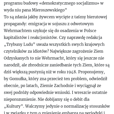
programu budowy «demokratycznego socjalizmu» w
wyda niu pana Mieroszewskiego”
To są zdania jakby żywcem wycięte z taśmy bierutowej
propagandy: emigracja w sojuszu z odwetowym
Wehrmachtem szykuje się do osadzenia w Polsce
kapitalistów i reakcjonistów. Czy naprawdę redakcja
„Trybuny Ludu” uważa wszystkich swych krajowych
czytelników za idiotów? Największe zagrożenie Ziem
Odzyskanych to nie Wehrmacht, który się jeszcze nie
narodził, ale zbrodnicze zaniedbanie tych Ziem, które są
dziś większą pustynią niż w roku 1948. Proponujemy,
by Gomułka, który zna przecież ten problem, odwiedził
obecnie, po latach, Ziemie Zachodnie i wyciągnął ze
swej podróży odpowiednie wnioski. I wreszcie ostatnie
nieporozumienie. Nie dobijamy się o debit dla
„Kultury”. Walczymy jedynie o normalizację stosunków
i w związku z tym o zniesienie embarga na periodyki i