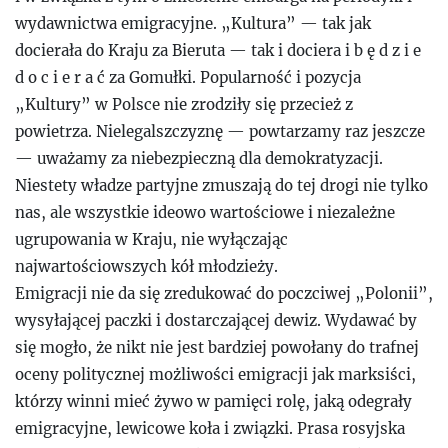
wydawnictwa emigracyjne. „Kultura” — tak jak
docierała do Kraju za Bieruta — tak i dociera i b ę d z i e
d o c i e r a ć za Gomułki. Popularność i pozycja
„Kultury” w Polsce nie zrodziły się przecież z
powietrza. Nielegalszczyznę — powtarzamy raz jeszcze
— uważamy za niebezpieczną dla demokratyzacji.
Niestety władze partyjne zmuszają do tej drogi nie tylko
nas, ale wszystkie ideowo wartościowe i niezależne
ugrupowania w Kraju, nie wyłączając
najwartościowszych kół młodzieży.
Emigracji nie da się zredukować do poczciwej „Polonii”,
wysyłającej paczki i dostarczającej dewiz. Wydawać by
się mogło, że nikt nie jest bardziej powołany do trafnej
oceny politycznej możliwości emigracji jak marksiści,
którzy winni mieć żywo w pamięci rolę, jaką odegrały
emigracyjne, lewicowe koła i związki. Prasa rosyjska