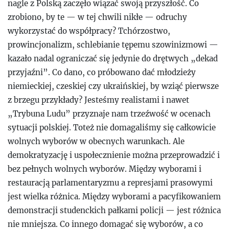
nagle z Polską zaczęło wiązać swoją przyszłość. Co
zrobiono, by te — w tej chwili nikłe — odruchy
wykorzystać do współpracy? Tchórzostwo,
prowincjonalizm, schlebianie tępemu szowinizmowi —
kazało nadal ograniczać się jedynie do drętwych „dekad
przyjaźni”. Co dano, co próbowano dać młodzieży
niemieckiej, czeskiej czy ukraińskiej, by wziąć pierwsze
z brzegu przykłady? Jesteśmy realistami i nawet
„Trybuna Ludu” przyznaje nam trzeźwość w ocenach
sytuacji polskiej. Toteż nie domagaliśmy się całkowicie
wolnych wyborów w obecnych warunkach. Ale
demokratyzację i uspołecznienie można przeprowadzić i
bez pełnych wolnych wyborów. Między wyborami i
restauracją parlamentaryzmu a represjami prasowymi
jest wielka różnica. Między wyborami a pacyfikowaniem
demonstracji studenckich pałkami policji — jest różnica
nie mniejsza. Co innego domagać się wyborów, a co