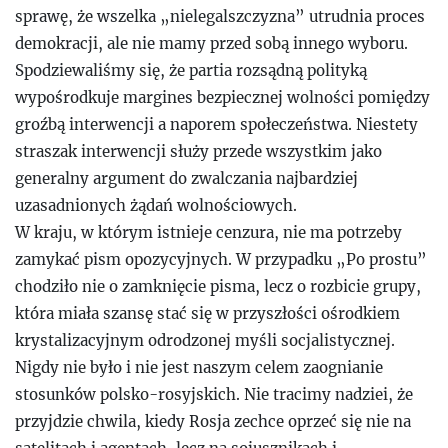
sprawę, że wszelka „nielegalszczyzna” utrudnia proces
demokracji, ale nie mamy przed sobą innego wyboru.
Spodziewaliśmy się, że partia rozsądną polityką
wypośrodkuje margines bezpiecznej wolności pomiędzy
groźbą interwencji a naporem społeczeństwa. Niestety
straszak interwencji służy przede wszystkim jako
generalny argument do zwalczania najbardziej
uzasadnionych żądań wolnościowych.
W kraju, w którym istnieje cenzura, nie ma potrzeby
zamykać pism opozycyjnych. W przypadku „Po prostu”
chodziło nie o zamknięcie pisma, lecz o rozbicie grupy,
która miała szansę stać się w przyszłości ośrodkiem
krystalizacyjnym odrodzonej myśli socjalistycznej.
Nigdy nie było i nie jest naszym celem zaognianie
stosunków polsko-rosyjskich. Nie tracimy nadziei, że
przyjdzie chwila, kiedy Rosja zechce oprzeć się nie na