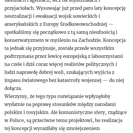
satelitach i agentach, lecz na sojusznikach i
przyjaciołach. Wysuwając już przed paru laty koncepcję
neutralizacji i ewakuacji wojsk sowieckich i
amerykańskich z Europy Środkowowschodniej —
spotkaliśmy się początkowo z tą samą nieufnością i
konserwatyzmem w myśleniu na Zachodzie. Koncepcja
ta jednak się przyjmuje, została przede wszystkim
podtrzymana przez lewicę europejską z labourzystami
na czele i dziś coraz więcej realistów politycznych i
ludzi naprawdę dobrej woli, szukających wyjścia z
impasu światowego bez katastrofy wojennej — do niej
dołącza.
Wierzymy, że tego typu rozwiązanie wpłynęłoby
wydatnie na poprawę stosunków między narodami
polskim i rosyjskim. Ale komunistyczne sfery, rządzące
w Polsce, są przeciwne temu projektowi, bo realizacja
tej koncepcji wyraziłaby się zmniejszeniem