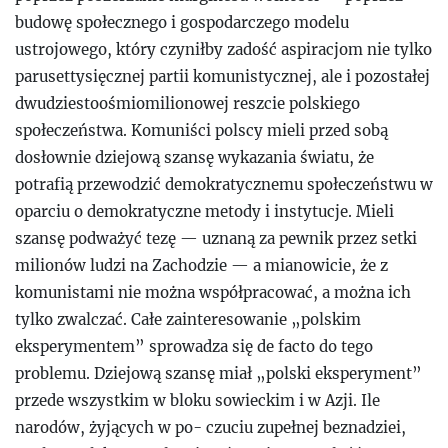
budowę społecznego i gospodarczego modelu
ustrojowego, który czyniłby zadość aspiracjom nie tylko
parusettysięcznej partii komunistycznej, ale i pozostałej
dwudziestoośmiomilionowej reszcie polskiego
społeczeństwa. Komuniści polscy mieli przed sobą
dosłownie dziejową szansę wykazania światu, że
potrafią przewodzić demokratycznemu społeczeństwu w
oparciu o demokratyczne metody i instytucje. Mieli
szansę podważyć tezę — uznaną za pewnik przez setki
milionów ludzi na Zachodzie — a mianowicie, że z
komunistami nie można współpracować, a można ich
tylko zwalczać. Całe zainteresowanie „polskim
eksperymentem” sprowadza się de facto do tego
problemu. Dziejową szansę miał „polski eksperyment”
przede wszystkim w bloku sowieckim i w Azji. Ile
narodów, żyjących w po- czuciu zupełnej beznadziei,