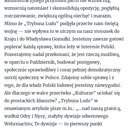
administracyjnego przymusu partii nie wzmocnią,
wzmocnią natomiast i skonsolidują opozycję, pogłębią
rozczarowanie, zwiększą ogólną niechęć i marazm.
Mimo że „Trybuna Ludu” podjęła przeciw nam świętą
wojnę — nie wpływa to w niczym na nasz stosunek do
Kraju i do Władysława Gomułki. Jesteśmy zawsze gotowi
popierać każdą sprawę, która leży w interesie Polski.
Pozostajemy nadal przekonani, że jest rzeczą możliwą,
w oparciu o Październik, budować postępowy,
społecznie sprawiedliwy i coraz pełniej demokratyczny
ustrój społeczny w Polsce. Zdajemy sobie sprawę i z
tego, że dla władz Polski ludowej jesteśmy niewygodni.
Ale dlaczego w walce przeciwko „Kulturze” uciekać się
do prostackich kłamstw? „Trybuna Ludu” w
omawianym artykule pisze m.in.: „...nad naszą granicą,
wzdłuż Odry i Nysy, stałyby dywizje odwetowego
Wehrmachtu; Te dywizje — to pierwszy punkt