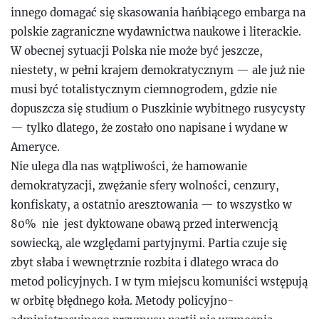
innego domagać się skasowania hańbiącego embarga na
polskie zagraniczne wydawnictwa naukowe i literackie.
W obecnej sytuacji Polska nie może być jeszcze,
niestety, w pełni krajem demokratycznym — ale już nie
musi być totalistycznym ciemnogrodem, gdzie nie
dopuszcza się studium o Puszkinie wybitnego rusycysty
— tylko dlatego, że zostało ono napisane i wydane w
Ameryce.
Nie ulega dla nas wątpliwości, że hamowanie
demokratyzacji, zwężanie sfery wolności, cenzury,
konfiskaty, a ostatnio aresztowania — to wszystko w
80% nie jest dyktowane obawą przed interwencją
sowiecką, ale względami partyjnymi. Partia czuje się
zbyt słaba i wewnętrznie rozbita i dlatego wraca do
metod policyjnych. I w tym miejscu komuniści wstępują
w orbitę błędnego koła. Metody policyjno-