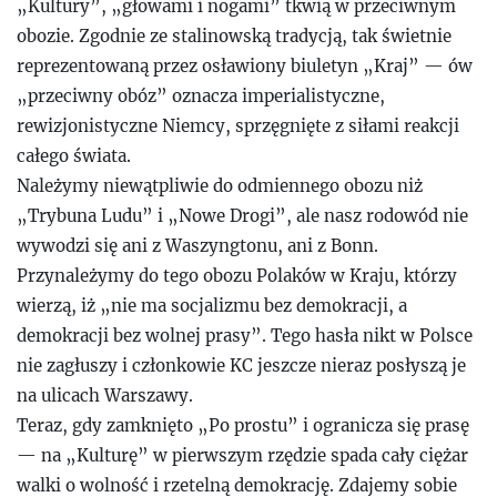
„Kultury”, „głowami i nogami” tkwią w przeciwnym
obozie. Zgodnie ze stalinowską tradycją, tak świetnie
reprezentowaną przez osławiony biuletyn „Kraj” — ów
„przeciwny obóz” oznacza imperialistyczne,
rewizjonistyczne Niemcy, sprzęgnięte z siłami reakcji
całego świata.
Należymy niewątpliwie do odmiennego obozu niż
„Trybuna Ludu” i „Nowe Drogi”, ale nasz rodowód nie
wywodzi się ani z Waszyngtonu, ani z Bonn.
Przynależymy do tego obozu Polaków w Kraju, którzy
wierzą, iż „nie ma socjalizmu bez demokracji, a
demokracji bez wolnej prasy”. Tego hasła nikt w Polsce
nie zagłuszy i członkowie KC jeszcze nieraz posłyszą je
na ulicach Warszawy.
Teraz, gdy zamknięto „Po prostu” i ogranicza się prasę
— na „Kulturę” w pierwszym rzędzie spada cały ciężar
walki o wolność i rzetelną demokrację. Zdajemy sobie