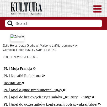
Zofia Hertz i Jerzy Giedroyc. Maisons-Laffitte, dom przy av.
Corneille. Lipiec 1953 r. / Sygn. FIL00149
FOT. HENRYK GIEDROYC
PL
| Moja Francja
PL
| Notatki Redaktora
Послание
PL
| Apel o 3000 prenumerat - 1947
PL
| Apel do krajowych czytelników „Kultury" - 1957
PL
| Apel do uczestników konferencji polsko-ukraińskiej