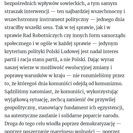
bezpośrednich wpływów sowieckich, a tym samym
straszak interwencji — ten najbardziej wszechmocny i
wszechstronny instrument polityczny — jednego dnia
straciłby wszelki sens. Tak w tej sprawie, jak i w
sprawie Rad Robotniczych czy innych form samorządu
społecznego i w ogóle w każdej sprawie — jedynym
kryterium polityki Polski Ludowej jest nadal interes
partii i racja stanu partii, a nie Polski. Dając wyraz
naszej wierze w możliwość ewolucyjnej zmiany i
poprawę warunków w kraju — nie rozumieliśmy przez
to, że któregoś dnia komuniści odejdą od komunizmu.
Sądziliśmy natomiast, że komuniści, wykorzystując
wyjątkową sytuację, zechcą zamienić ów przywilej
geopolityczny, stanowiący fundament ich egzystencji,
na autentyczne zaufanie i solidarne poparcie narodu.
Droga do tego celu wiodła poprzez demokratyzację —
poprzez poszerzanie marginesu wolności — poprzez