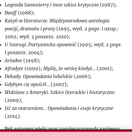
Legenda Samosierry i inne szkice krytyczne
(1987);
Banff
(1988);
Katyń w literaturze. Międzynarodowa antologia
poezji, dramatu i prozy
(1995, wyd. 2 popr. i uzup.:
2002; wyd. 3 poszerz. 2010);
U Szarugi. Partyzancka opowieść
(1995; wyd. 2 popr.
i poszerz. 2004);
Ariadne
(1998);
Afrodyte
(1999);
Myślę, że wrócę kiedyś...
(2001);
Dekady. Opowiadania lubelskie
(2006);
Gdybym cię opuścił...
(2007);
Widziane z Ameryki. Szkice literackie i historyczne.
(2009);
Iść za marzeniem... Opowiadania i eseje krytyczne
(2014).
Był autorem wielu prac zamieszczonych zarówno