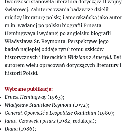
twórczości stanowiła literatura dotycząca II wojny
światowej. Zainteresowania badawcze dzielił
między literaturę polską i amerykańską jako autor
m.in. wydanej po polsku biografii Ernesta
Hemingwaya i wydanej po angielsku biografii
Władysława St. Reymonta. Perspektywę jego
badań najlepiej oddaje tytuł tomu szkiców
historycznych i literackich
Widziane z Ameryki.
Był
autorem wielu opracowań dotyczących literatury i
historii Polski.
Wybrane publikacje:
Er
nest Hemingway
(1963);
Władysław Stanisław Reymont (
1972);
Generał. Opowieść o Leopoldzie Okulickim
(1980);
Janta. Człowiek i pisarz
(1982, redakcja);
Diana
(1986);