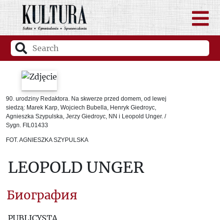
90. urodziny Redaktora. Na skwerze przed domem, od lewej
siedzą: Marek Karp, Wojciech Bubella, Henryk Giedroyc,
Agnieszka Szypulska, Jerzy Giedroyc, NN i Leopold Unger. /
Sygn. FIL01433
FOT. AGNIESZKA SZYPULSKA
LEOPOLD UNGER
Биография
PUBLICYSTA