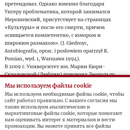
претендовал. Однако именно благодаря
Унгеру проблематика, которой занимался
Мерошевский, присутствует на страницах
«Культуры» и после его смерти, причем
освящается компетентно, с юмором и
широким размахом». (J. Giedroyc,
Autobiografia, oprac. i posłowiem opatrzył K.
Pomian, wyd. 1, Warszawa 1994).
В 2009 г. Университет им. Марии Кюри-
Склодовской (Люблин) присвоил Леопольду
Унгеру звание почетного доктора.
Мы используем файлы cookie
Мы используем необходимые файлы cookie, чтобы
Библиография:
сайт работал правильно. С вашего согласия мы
В других издательствах опубликовано:
также используем аналитические и
A jeżeli to rzeczywiście byli Rosjanie? - wybór
маркетинговые файлы cookie, которые помогают
publicystyki politycznej z paryskiej „Kultury”,
нам оценивать интерес к материалам и вести
Wrocław 1987
промоакции. Вы можете принять все файлы