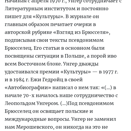
Начиная с апреля 1970 г., Унгер сотрудничает с
Литературным институтом и постоянно
пишет для «Культуры». В журнале он
главным образом печатает очерки в
авторской рубрике «Взгляд из Брюсселя»,
подписывая свои тексты псевдонимом
Брюсселец. Его статьи в основном были
посвящены ситуации в Польше, а порой иво
всем Восточном блоке. Унгер дважды
удостаивался премии «Культуры» — в 1977 г.
и в 1984 г. Ежи Гедройц в своей
«Автобиографии» написал о нем так: «(...) в
начале 70-х началось наше сотрудничество с
Леопольдом Унгером. (...)Под псевдонимом
Брюсселец он освящает польские и
международные вопросы. Унгер не заменил
нам Мерошевского, он никогда на это не