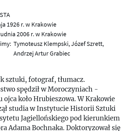
STA
aja 1926 r. w Krakowie
rudnia 2006 r. w Krakowie
imy:
Tymoteusz Klempski
Józef Szrett
Andrzej Artur Grabiec
k sztuki, fotograf, tłumacz.
ństwo spędził w Moroczyniach -
u ojca koło Hrubieszowa. W Krakowie
ął studia w Instytucie Historii Sztuki
ytetu Jagiellońskiego pod kierunkiem
ora Adama Bochnaka. Doktoryzował się