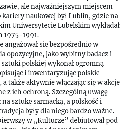
zawie, ale najważniejszym miejscem
o kariery naukowej był Lublin, gdzie na
ckim Uniwersytecie Lubelskim wykładał
h 1975-1991.
e angażował się bezpośrednio w
ia opozycyjne, jako wybitny badacz i
 sztuki polskiej wykonał ogromną
opisując i inwentaryzując polskie
, a także aktywnie włączając się w akcje
e z ich ochroną. Szczególną uwagę
 na sztukę sarmacką, a polskość i
tradycja były dla niego bardzo ważne.
pierwszy w „Kulturze” debiutował pod