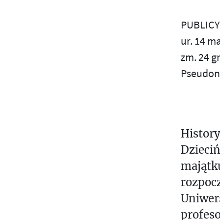
Т
S
Е
PUBLICY
Ś
К
ur. 14 m
С
zm. 24 g
T
Т
Pseudon
Ы
U
П
V
И
W
С
History
Ь
Z
Dzieci
М
majątk
А
Ż
rozpocz
П
Uniwers
И
profes
Ш