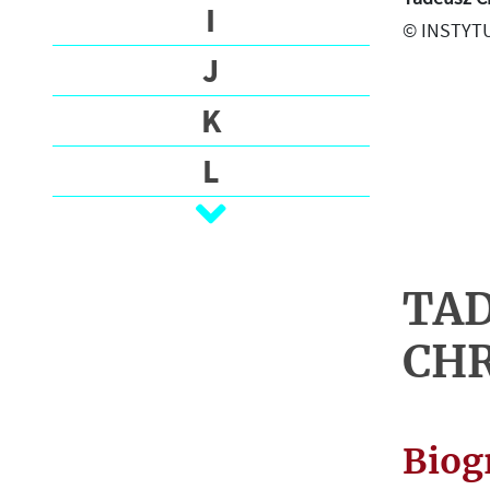
О
I
© INSTYTU
Г
J
Р
А
K
Ф
И
L
Я
Ł
В
M
А
Ж
TA
N
Н
CH
Е
O
Й
P
Ш
И
Biog
R
Е