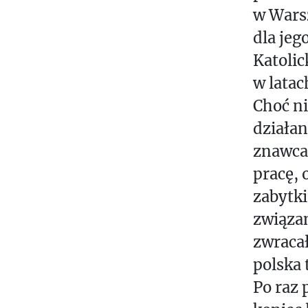
У
w Wars
Т
dla jeg
О
Katoli
.
w latac
.
Choć ni
.
działan
znawca
pracę, 
zabytki
związan
zwracał
polska 
Po raz 